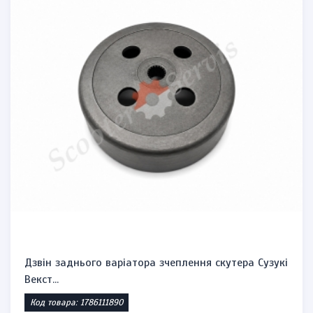
Дзвін заднього варіатора зчеплення скутера Сузукі
Векст...
Код товара: 1786111890