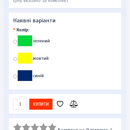
Ціну вказано за комплект
Наявні варіанти
*
Колір:
зелений
жовтий
синій
КУПИТИ