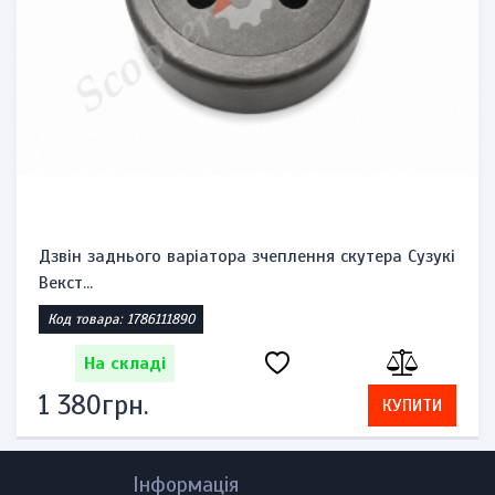
Дзвін заднього варіатора зчеплення скутера Сузукі
Векст...
Код товара: 1786111890
На складі
1 380грн.
КУПИТИ
Інформація