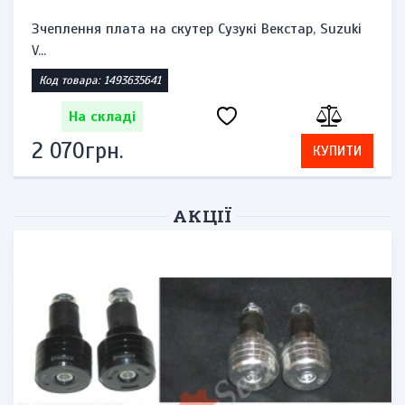
Зчеплення плата на скутер Сузукі Векстар, Suzuki
V...
Код товара: 1493635641
На складі
2 070грн.
КУПИТИ
АКЦІЇ