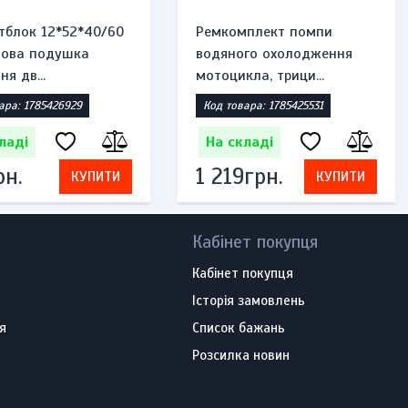
тблок 12*52*40/60
Ремкомплект помпи
мова подушка
водяного охолодження
ня дв...
мотоцикла, трици...
ара: 1785426929
Код товара: 1785425531
ладі
На складі
рн.
1 219грн.
КУПИТИ
КУПИТИ
Кабінет покупця
Кабінет покупця
Історія замовлень
я
Список бажань
Розсилка новин