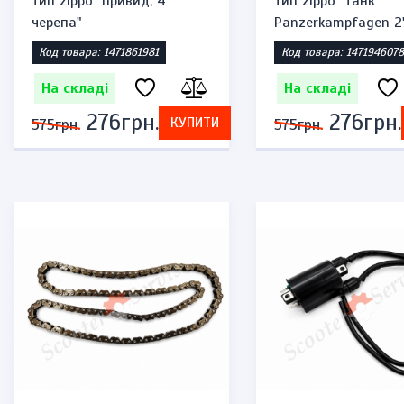
тип zippo "привид, 4
тип zippo "танк
черепа"
Panzerkampfagen 2
Код товара: 1471861981
Код товара: 1471946078
На складі
На складі
276грн.
276грн.
КУПИТИ
575грн.
575грн.