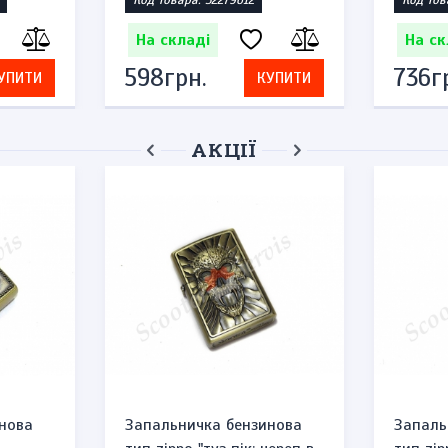
Код товара: 52279612
Код тов
На складі
На ск
598грн.
736г
УПИТИ
КУПИТИ
АКЦІЇ
нова
Запальничка бензинова
Запаль