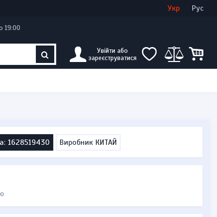
Увійти
Створити кабінет
Укр
Рус
о 19:00
Увійти або
зареєструватися
а: 1628519430
Виробник
КИТАЙ
ю