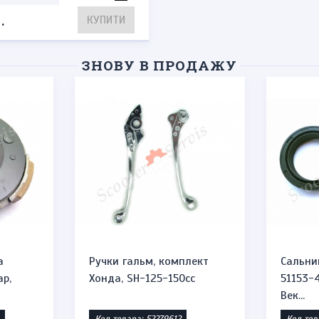
.
КУПИТИ
ЗНОВУ В ПРОДАЖУ
а
Ручки гальм, комплект
Сальни
ар,
Хонда, SH-125-150cc
51153-
Век...