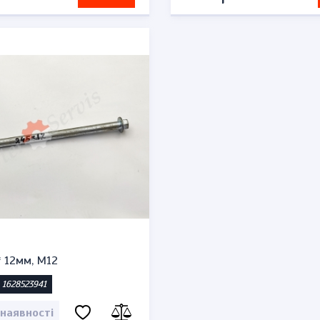
* 12мм, М12
 1628523941
 наявності