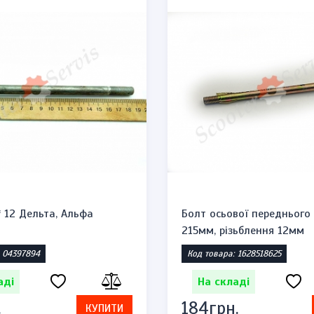
* 12 Дельта, Альфа
Болт осьової переднього
215мм, різьблення 12мм
: 04397894
Код товара: 1628518625
аді
На складі
.
184грн.
КУПИТИ