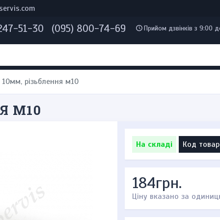
servis.com
 247-51-30
(095) 800-74-69
Прийом дзвінків з 9:00 д
 10мм, різьблення м10
НЯ М10
На складі
Код товар
184грн.
Ціну вказано за одиниц