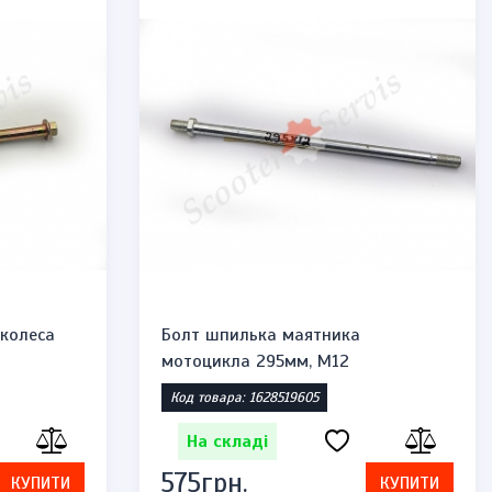
 колеса
Болт шпилька маятника
мотоцикла 295мм, М12
Код товара: 1628519605
На складі
575грн.
КУПИТИ
КУПИТИ