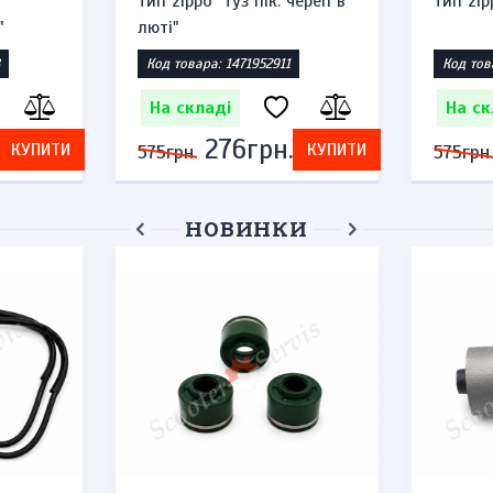
тип zippo "туз пік: череп в
тип zip
"
люті"
Код товара: 1471952911
Код тов
На складі
На ск
276грн.
КУПИТИ
КУПИТИ
575грн.
575грн.
НОВИНКИ