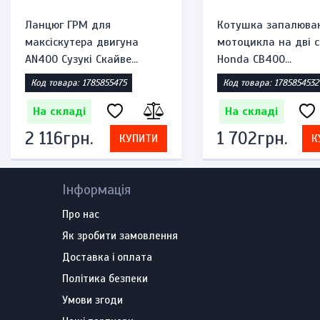
Ланцюг ГРМ для
Котушка запалюва
максіскутера двигуна
мотоцикла на дві с
AN400 Сузукі Скайве...
Honda CB400...
Код товара: 1785855475
Код товара: 1785854532
На складі
На складі
2 116грн.
1 702грн.
КУПИТИ
К
Інформація
Про нас
Як зробити замовлення
Доставка і оплата
Політика безпеки
Умови згоди