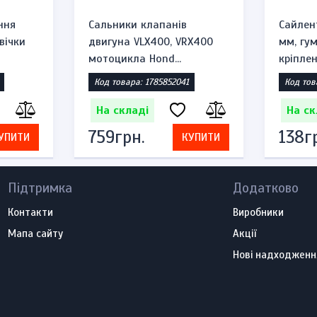
ння
Сальники клапанів
Сайлен
вічки
двигуна VLX400, VRX400
мм, гу
мотоцикла Hond...
кріплен
Код товара: 1785852041
Код тов
На складі
На ск
759грн.
138г
УПИТИ
КУПИТИ
Підтримка
Додатково
Контакти
Виробники
Мапа сайту
Акції
Нові надходженн