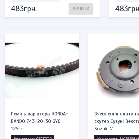
483грн.
483грн
КУПИТИ
Ремінь варіатора HONDA-
Зчеплення плата н
BANDO 743-20-30 GY6,
скутер Сузукі Векст
125cc...
Suzuki V...