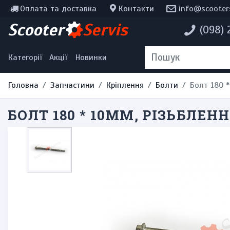
Оплата та доставка
Контакти
info@scooter
Інструменти, мотохімія
Scooter
Servis
(098)
Наклейки
Одяг та екіпірування
Категорії
Акції
Новинки
Головна
Запчастини
Кріплення
Болти
Болт 180 *
БОЛТ 180 * 10ММ, РІЗЬБЛЕН