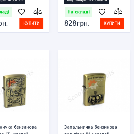
ара: 42387501
Код товара: 1770040174
ладі
На складі
рн.
828грн.
КУПИТИ
КУПИТИ
ничка бензинова
Запальничка бензинова