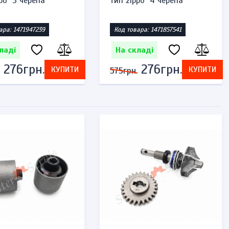
po "3 черепа"
тип zippo "4 черепа"
ара: 1471947239
Код товара: 1471857541
ладі
На складі
276грн.
276грн.
КУПИТИ
КУПИТИ
575грн.