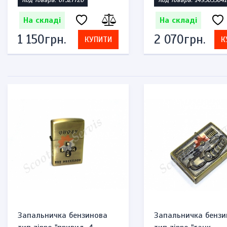
Код товара: 07327720
Код товара: 1493635641
На складі
На складі
1 150грн.
2 070грн.
КУПИТИ
К
Запальничка бензинова
Запальничка бензи