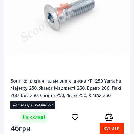
Болт кріплення гальмівного диска YP-250 Yamaha
Majesty 250, Ямаха Маджесті 250, Браво 260, Лакі
260, Бос 250, Спідгір 250, Nitro 250, X MAX 250
Код товара: 1543901293
На складі
46грн.
КУПИТИ