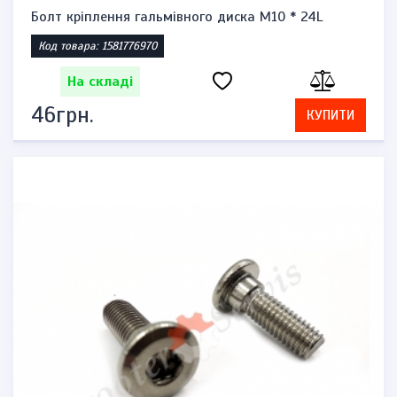
Болт кріплення гальмівного диска М10 * 24L
Код товара: 1581776970
На складі
46грн.
КУПИТИ