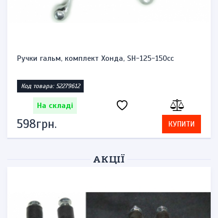
Сальники передньої вилки 51153-45F00-00 Сузукі
Век...
Код товара: 42387501
На складі
736грн.
КУПИТИ
АКЦІЇ