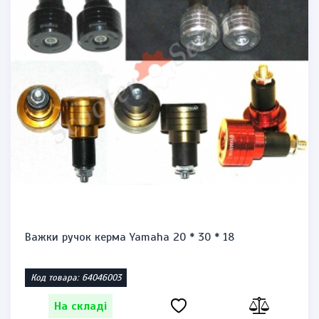
Запальничка бензинова тип zippo "Honda st1300"
Код товара: 1471864623
На складі