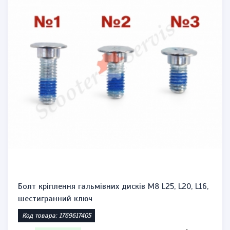
Болт кріплення гальмівних дисків М8 L25, L20, L16,
шестигранний ключ
Код товара: 1769617405