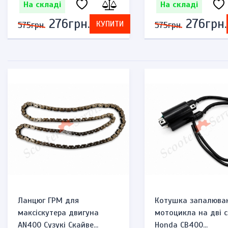
На складі
На складі
276грн.
276грн.
КУПИТИ
575грн.
575грн.
Ланцюг ГРМ для
Котушка запалюва
максіскутера двигуна
мотоцикла на дві с
AN400 Сузукі Скайве...
Honda CB400...