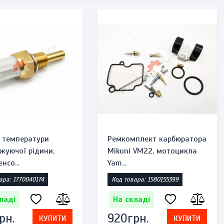
 температури
Ремкомплект карбюратора
жуючої рідини,
Mikuni VM22, мотоцикла
нсо...
Yam...
ара: 1770040174
Код товара: 1580155399
ладі
На складі
рн.
920грн.
КУПИТИ
КУПИТИ