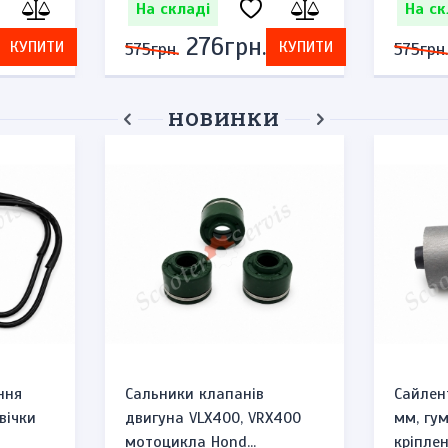
На складі
На ск
276грн.
КУПИТИ
КУПИТИ
575грн.
575грн.
НОВИНКИ
ння
Сальники клапанів
Сайлен
вічки
двигуна VLX400, VRX400
мм, гу
мотоцикла Hond...
кріплен