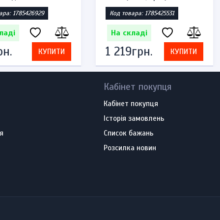
ара: 1785426929
Код товара: 1785425531
ладі
На складі
рн.
1 219грн.
КУПИТИ
КУПИТИ
Кабінет покупця
Кабінет покупця
Історія замовлень
я
Список бажань
Розсилка новин