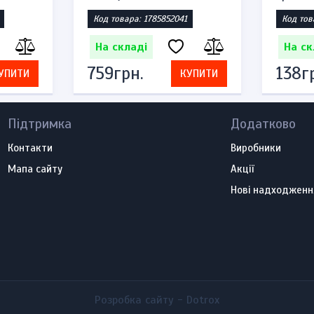
Код товара: 1785852041
Код тов
На складі
На ск
759грн.
138г
УПИТИ
КУПИТИ
Підтримка
Додатково
Контакти
Виробники
Мапа сайту
Акції
Нові надходженн
Розробка сайту -
Dotrox