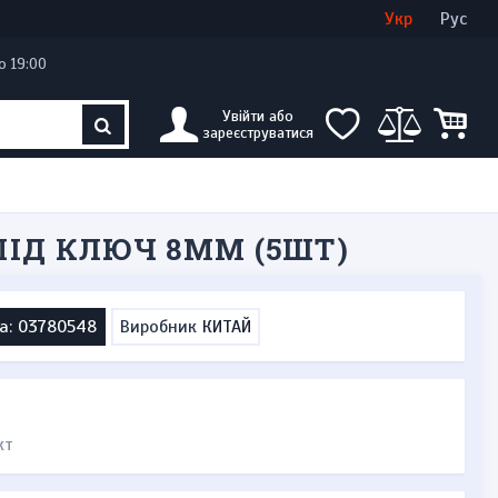
Увійти
Створити кабінет
Укр
Рус
о 19:00
Увійти або
зареєструватися
ПІД КЛЮЧ 8ММ (5ШТ)
а: 03780548
Виробник
КИТАЙ
кт