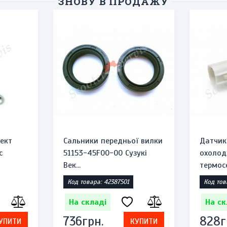
ЗНОВУ В ПРОДАЖУ
ект
Сальники передньої вилки
Датчик
c
51153-45F00-00 Сузукі
охолод
Век...
термосе
Код товара: 42387501
Код тов
На складі
На ск
736грн.
828г
УПИТИ
КУПИТИ