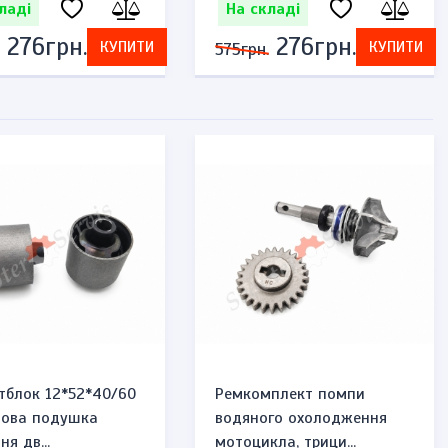
ладі
На складі
276грн.
276грн.
КУПИТИ
КУПИТИ
575грн.
тблок 12*52*40/60
Ремкомплект помпи
мова подушка
водяного охолодження
ня дв...
мотоцикла, трици...