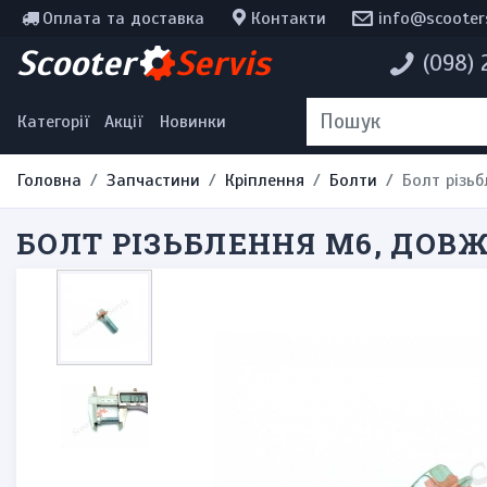
Оплата та доставка
Контакти
info@scooter
Інструменти, мотохімія
Scooter
Servis
(098)
Наклейки
Одяг та екіпірування
Категорії
Акції
Новинки
Головна
Запчастини
Кріплення
Болти
Болт різь
БОЛТ РІЗЬБЛЕННЯ М6, ДОВ