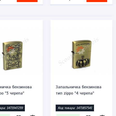
ничка бензинова
Запальничка бензинова
po "3 черепа"
тип zippo "4 черепа"
ара: 1471947239
Код товара: 1471857541