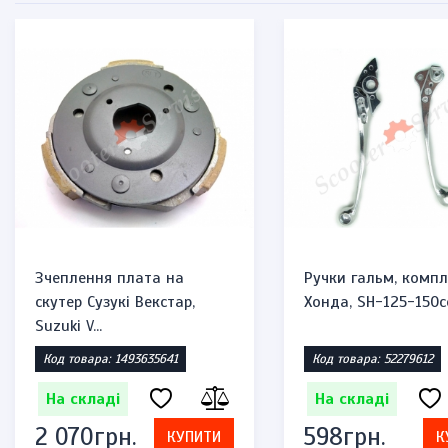
Зчеплення плата на
Ручки гальм, компл
скутер Сузукі Векстар,
Хонда, SH-125-150c
Suzuki V...
Код товара: 1493635641
Код товара: 52279612
На складі
На складі
2 070грн.
598грн.
КУПИТИ
К