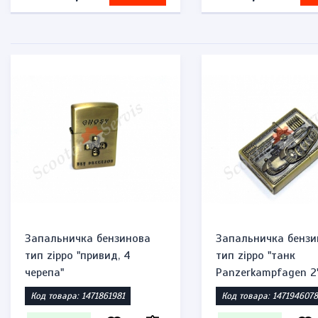
Запальничка бензинова
Запальничка бензи
тип zippo "привид, 4
тип zippo "танк
черепа"
Panzerkampfagen 2
Код товара: 1471861981
Код товара: 1471946078