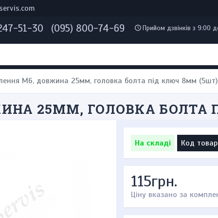
servis.com
 247-51-30
(095) 800-74-69
Прийом дзвінків з 9:00 д
блення М6, довжина 25мм, головка болта під ключ 8мм (5шт)
ЖИНА 25ММ, ГОЛОВКА БОЛТА 
На складі
Код товар
115грн.
Ціну вказано за компле