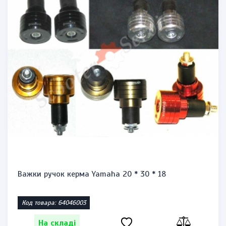
Запальничка бензинова тип zippo "Honda st1300"
Код товара: 1471864623
На складі