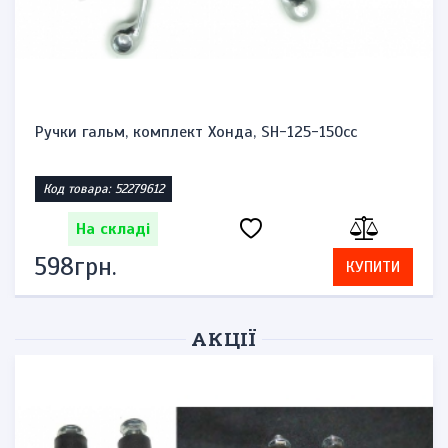
Сальники передньої вилки 51153-45F00-00 Сузукі
Век...
Код товара: 42387501
На складі
736грн.
КУПИТИ
АКЦІЇ