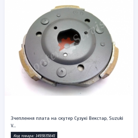
Зчеплення плата на скутер Сузукі Векстар, Suzuki
V...
Код товара: 1493635641