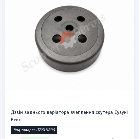
Дзвін заднього варіатора зчеплення скутера Сузукі
Векст...
Код товара: 1786111890