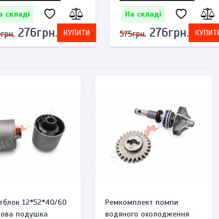
ладі
На складі
276грн.
276грн.
КУПИТИ
КУПИТИ
575грн.
 стартера
Пружина амортизатора
кса) Хонда Тудей
185мм квадроцикла ATV,