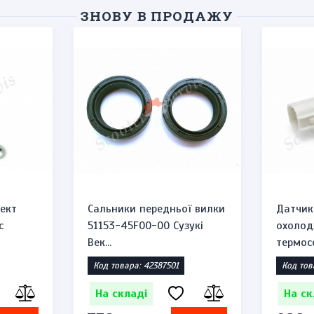
ЗНОВУ В ПРОДАЖУ
ект
Сальники передньої вилки
Датчик
c
51153-45F00-00 Сузукі
охолод
Век...
термосе
Код товара: 42387501
Код тов
На складі
На ск