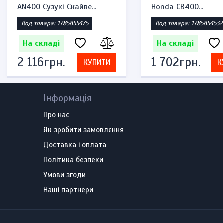
Yamaha XT225,...
DD250, CBT12...
Код товара: 1785405118
Код товара: 1785403289
На складі
На складі
920грн.
552грн.
КУПИТИ
К
Інформація
Про нас
Як зробити замовлення
Доставка і оплата
Політика безпеки
Умови згоди
Наші партнери