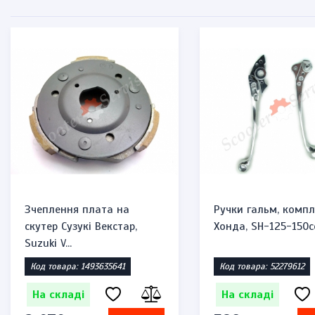
Зчеплення плата на
Ручки гальм, компл
скутер Сузукі Векстар,
Хонда, SH-125-150c
Suzuki V...
Код товара: 1493635641
Код товара: 52279612
На складі
На складі