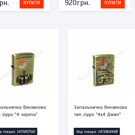
рн.
920грн.
КУПИТИ
КУПИТИ
ничка бензинова
Запальничка бензинова
ppo "4х4 Джип"
тип zippo "7 черепів"
ара: 1471864448
Код товара: 1471858346