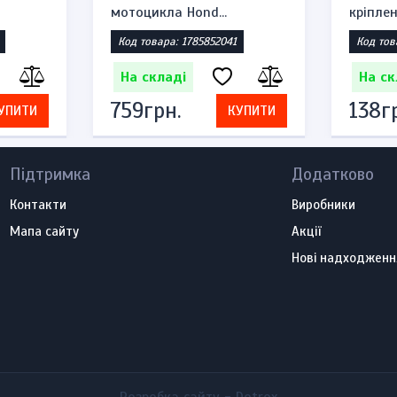
QJ250-3 мотоци...
AF61, A
Код товара: 1785402112
Код тов
На складі
На ск
1 219грн.
368г
УПИТИ
КУПИТИ
Підтримка
Додатково
Контакти
Виробники
Мапа сайту
Акції
Нові надходженн