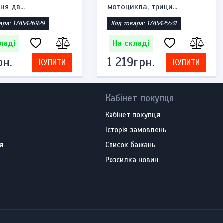
F62, Hond...
електроскут...
ара: 1785349980
Код товара: 1785348962
ладі
На складі
рн.
552грн.
КУПИТИ
КУПИТИ
Кабінет покупця
Кабінет покупця
Історія замовлень
я
Список бажань
Розсилка новин