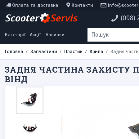
Оплата та доставка
Контакти
info@scooter
Інструменти, мотохімія
Scooter
Servis
(098)
Наклейки
Одяг та екіпірування
Категорії
Акції
Новинки
Головна
Запчастини
Пластик
Крила
Задня части
ЗАДНЯ ЧАСТИНА ЗАХИСТУ П
ВІНД