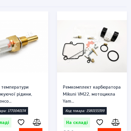
 температури
Ремкомплект карбюратора
жуючої рідини,
Mikuni VM22, мотоцикла
нсо...
Yam...
ара: 1770040174
Код товара: 1580155399
ладі
На складі