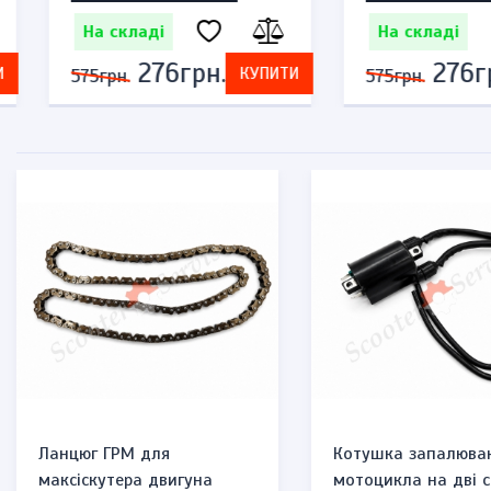
На складі
На складі
276грн.
276грн.
КУПИТИ
575грн.
575грн.
Заспокоювач ланцюга
Шестерня розподіл
ГРМ, башмак і слайдер
вала двигуна CA250