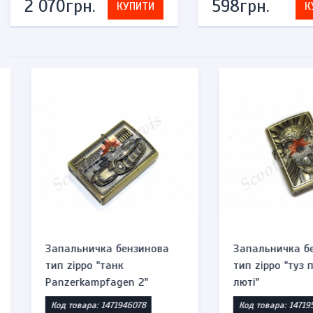
2 070грн.
598грн.
КУПИТИ
К
Запальничка бензинова
Запальничка бензи
тип zippo "туз пік: череп в
тип zippo "3 черепа
люті"
Код товара: 1471952911
Код товара: 1471947239