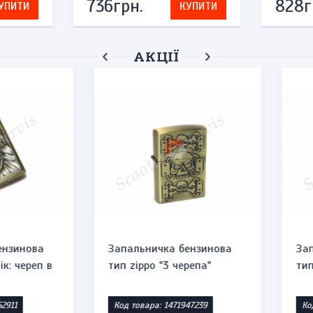
736грн.
828г
УПИТИ
КУПИТИ
АКЦІЇ
нова
Запальничка бензинова
Запаль
"
тип zippo "4 черепа"
тип zi
Код товара: 1471857541
Код тов