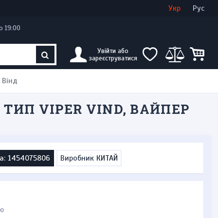
Увійти
Створити кабінет
Укр
Рус
о 19:00
Увійти або
зареєструватися
 Вінд
ТИП VIPER VIND, ВАЙПЕР
а: 1454075806
Виробник
КИТАЙ
ю