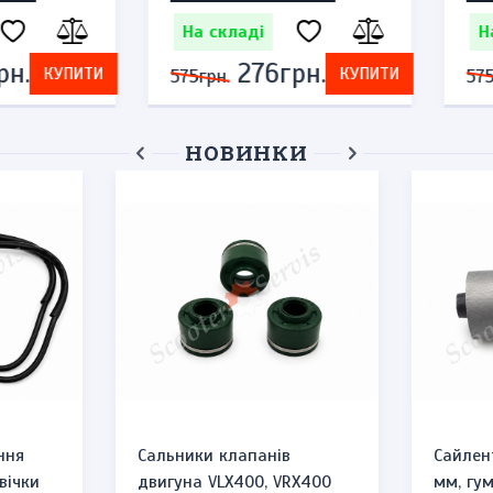
На складі
На ск
276грн.
КУПИТИ
КУПИТИ
575грн.
575грн.
НОВИНКИ
ьного
Магніт генератора
Кришка
,
двигуна CA250, CMX250,
(бенди