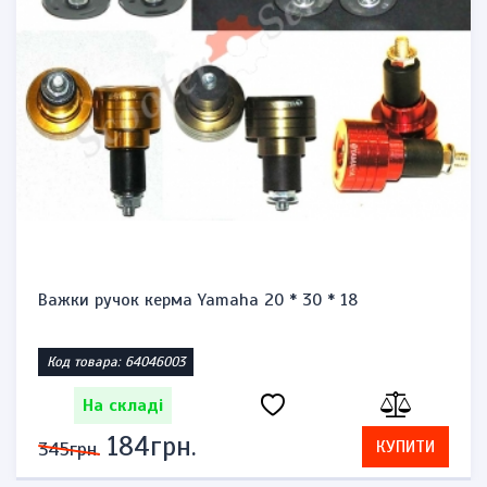
Важки ручок керма Yamaha 20 * 30 * 18
Код товара: 64046003
На складі
184грн.
КУПИТИ
345грн.