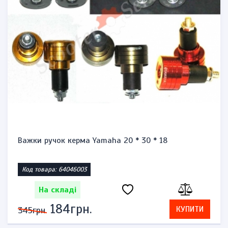
Важки ручок керма Yamaha 20 * 30 * 18
Код товара: 64046003
На складі
184грн.
КУПИТИ
345грн.