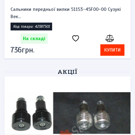
Сальники передньої вилки 51153-45F00-00 Сузукі
Век...
Код товара: 42387501
На складі
736грн.
КУПИТИ
АКЦІЇ