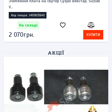
Ручки гальм, комплект Хонда, SH-125-150cc
Код товара: 52279612
На складі
598грн.
КУПИТИ
АКЦІЇ