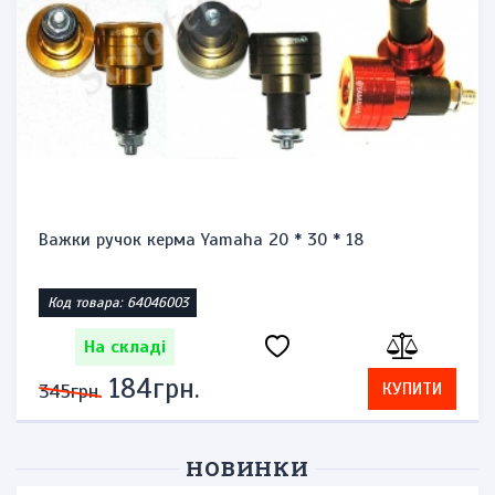
Запальничка бензинова тип zippo "Honda st1300"
Код товара: 1471864623
На складі
276грн.
КУПИТИ
575грн.
НОВИНКИ