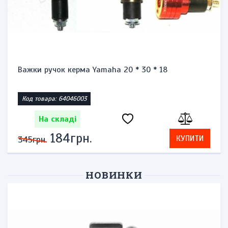
Важки ручок керма Yamaha 20 * 30 * 18
Код товара: 64046003
На складі
184грн.
КУПИТИ
345грн.
НОВИНКИ