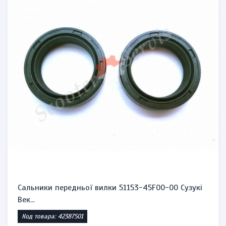
Сальники передньої вилки 51153-45F00-00 Сузукі
Век...
Код товара: 42387501