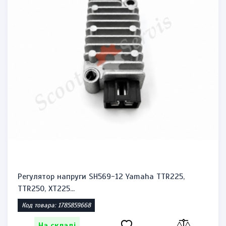
Регулятор напруги SH569-12 Yamaha TTR225,
TTR250, XT225...
Код товара: 1785859668
На складі