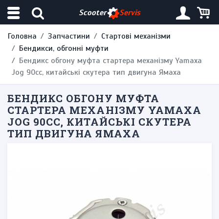
Scooter
Servis
Головна
Запчастини
Стартові механізми
Бендикси, обгонні муфти
Бендикс обгону муфта стартера механізму Yamaxa
Jog 90cc, китайські скутера тип двигуна Ямаха
БЕНДИКС ОБГОНУ МУФТА
СТАРТЕРА МЕХАНІЗМУ YAMAXA
JOG 90CC, КИТАЙСЬКІ СКУТЕРА
ТИП ДВИГУНА ЯМАХА