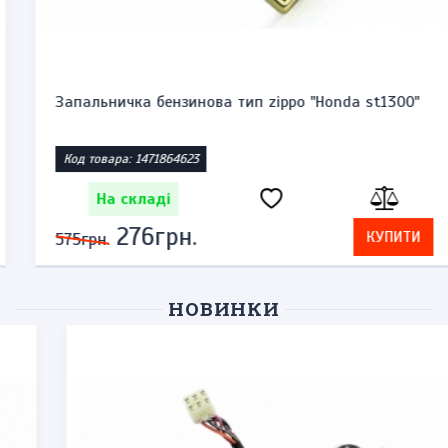
Запальничка бензинова тип zippo "Honda st1300"
Код товара: 1471864623
На складі
276грн.
КУПИТИ
575грн.
НОВИНКИ