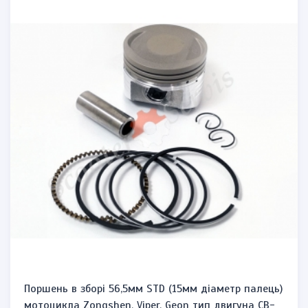
Поршень в зборі 56,5мм STD (15мм діаметр палець)
мотоцикла Zongshen, Viper, Geon тип двигуна CB-