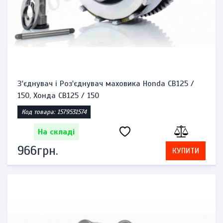
З'єднувач і Роз'єднувач маховика Honda CB125 /
150, Хонда CB125 / 150
Код товара: 1579531574
На складі
966грн.
КУПИТИ