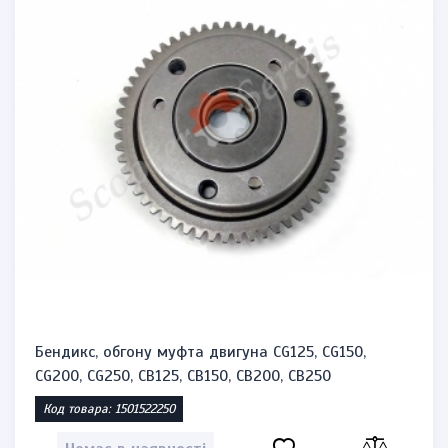
Бендикс, обгону муфта двигуна CG125, CG150,
CG200, CG250, CB125, CB150, CB200, CB250
Код товара: 1501522250