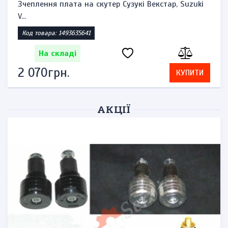
Зчеплення плата на скутер Сузукі Векстар, Suzuki
V...
Код товара: 1493635641
На складі
2 070грн.
КУПИТИ
АКЦІЇ