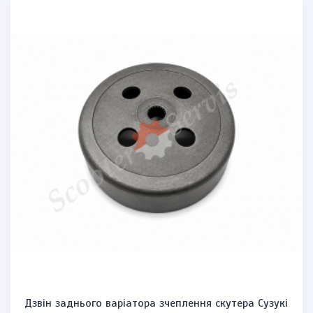
Дзвін заднього варіатора зчеплення скутера Сузукі