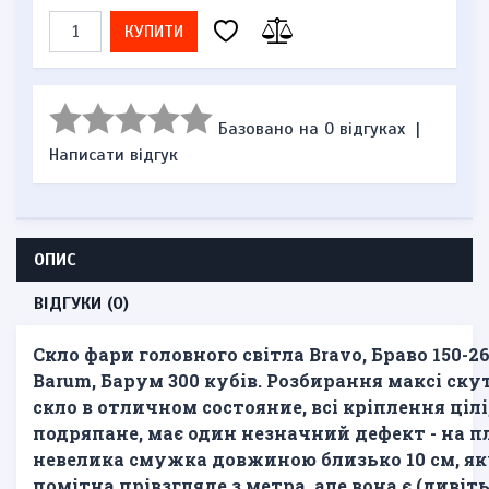
КУПИТИ
Базовано на 0 відгуках
|
Написати відгук
ОПИС
ВІДГУКИ (0)
Скло фари головного світла Bravo, Браво 150-26
Barum, Барум 300 кубів. Розбирання максі ску
скло в отличном состояние, всі кріплення цілі
подряпане, має один незначний дефект - на п
невелика смужка довжиною близько 10 см, як
помітна прівзгляде з метра,
але вона є (дивіт