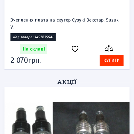
Зчеплення плата на скутер Сузукі Векстар, Suzuki
V...
Код товара: 1493635641
На складі
2 070грн.
КУПИТИ
АКЦІЇ