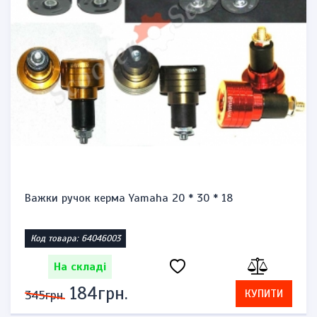
Важки ручок керма Yamaha 20 * 30 * 18
Код товара: 64046003
На складі
184грн.
КУПИТИ
345грн.