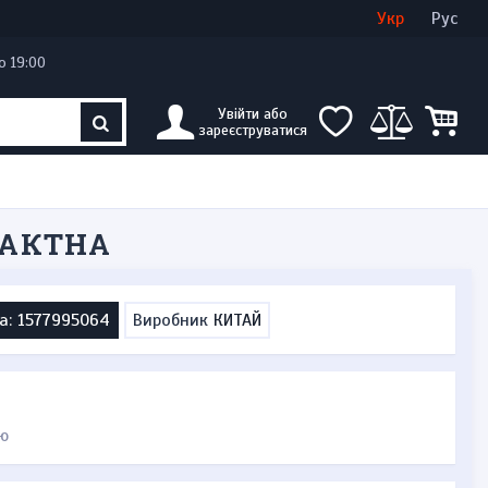
Увійти
Створити кабінет
Укр
Рус
о 19:00
Увійти або
зареєструватися
ТАКТНА
а: 1577995064
Виробник
КИТАЙ
ю