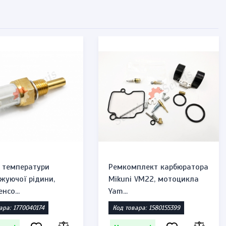
 температури
Ремкомплект карбюратора
жуючої рідини,
Mikuni VM22, мотоцикла
нсо...
Yam...
ара: 1770040174
Код товара: 1580155399