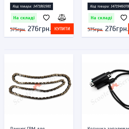
Код товара: 1471861981
Код товара: 1471946078
На складі
На складі
276грн.
276грн.
КУПИТИ
575грн.
575грн.
Ланцюг ГРМ для
Котушка запалюва