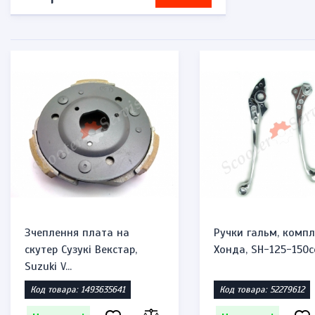
Зчеплення плата на
Ручки гальм, компл
скутер Сузукі Векстар,
Хонда, SH-125-150c
Suzuki V...
Код товара: 1493635641
Код товара: 52279612