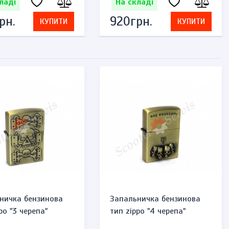
ладі
На складі
рн.
920грн.
КУПИТИ
КУПИТИ
ничка бензинова
Запальничка бензинова
po "3 черепа"
тип zippo "4 черепа"