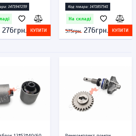
ара: 1471947239
Код товара: 1471857541
ладі
На складі
276грн.
276грн.
КУПИТИ
КУПИТИ
575грн.
тблок 12*52*40/60
Ремкомплект помпи