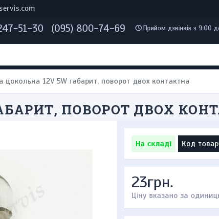
servis.com
 247-51-30
(095) 800-74-69
Прийом дзвінків з 9:00 д
 цокольна 12V 5W габарит, поворот двох контактна
АБАРИТ, ПОВОРОТ ДВОХ КОН
На складі
Код товар
23грн.
Ціну вказано за одиниц