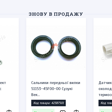
ЗНОВУ В ПРОДАЖУ
ект
Сальники передньої вилки
Датчик
c
51153-45F00-00 Сузукі
охолод
Век...
термосе
Код товара: 42387501
Код тов