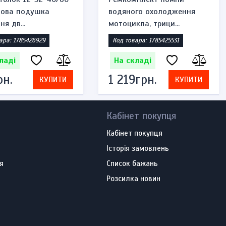
мова подушка
водяного охолодження
ня дв...
мотоцикла, трици...
ара: 1785426929
Код товара: 1785425531
ладі
На складі
рн.
1 219грн.
КУПИТИ
КУПИТИ
Кабінет покупця
Кабінет покупця
Історія замовлень
я
Список бажань
Розсилка новин