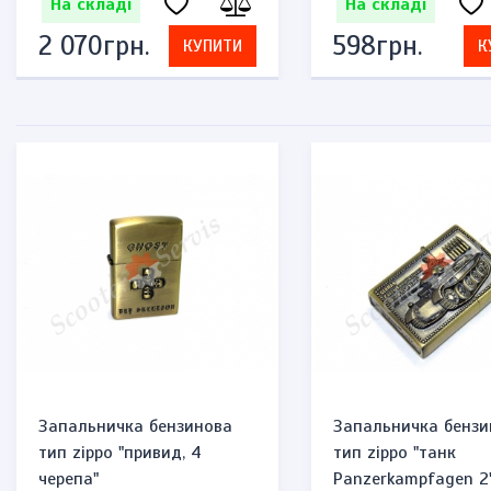
На складі
На складі
2 070грн.
598грн.
КУПИТИ
К
Запальничка бензинова
Запальничка бензи
тип zippo "привид, 4
тип zippo "танк
черепа"
Panzerkampfagen 2