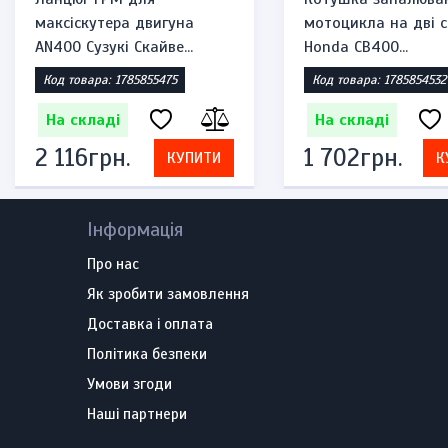
максіскутера двигуна
мотоцикла на дві с
AN400 Сузукі Скайве...
Honda CB400...
Код товара: 1785855475
Код товара: 1785854532
На складі
На складі
2 116грн.
1 702грн.
КУПИТИ
К
Інформація
Про нас
Як зробити замовлення
Доставка і оплата
Політика безпеки
Умови згоди
Наші партнери