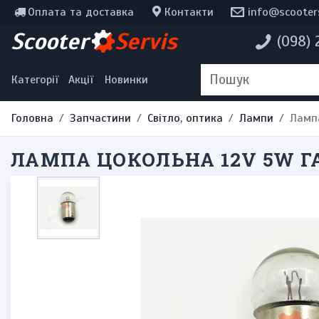
Оплата та доставка
Контакти
info@scooter
Інструменти, мотохімія
Scooter
Servis
(098)
Наклейки
Одяг та екіпірування
Категорії
Акції
Новинки
Головна
Запчастини
Світло, оптика
Лампи
Лампа
ЛАМПА ЦОКОЛЬНА 12V 5W Г