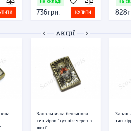
На складі
На ск
736грн.
828г
УПИТИ
КУПИТИ
АКЦІЇ
нова
Запальничка бензинова
Запаль
тип zippo "туз пік: череп в
тип zip
"
люті"