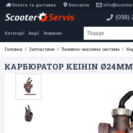
Оплата та доставка
Контакти
info@scooter
Інструменти, мотохімія
Scooter
Servis
(098)
Наклейки
Одяг та екіпірування
Категорії
Акції
Новинки
Головна
Запчастини
Паливно-масляна система
Ка
КАРБЮРАТОР KEIHIN Ø24ММ