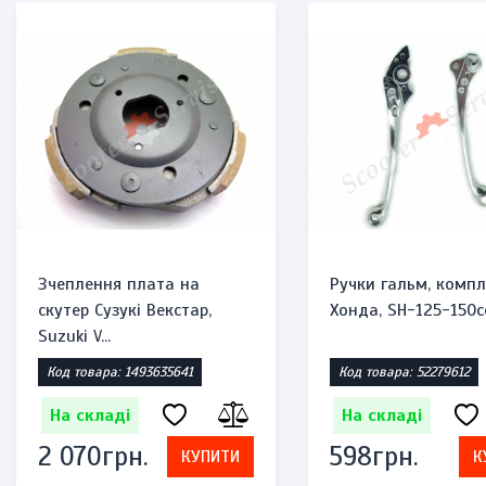
Зчеплення плата на
Ручки гальм, компл
скутер Сузукі Векстар,
Хонда, SH-125-150c
Suzuki V...
Код товара: 1493635641
Код товара: 52279612
На складі
На складі
2 070грн.
598грн.
КУПИТИ
К