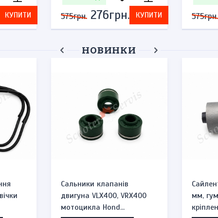
276грн.
КУПИТИ
КУПИТИ
575грн.
575грн.
НОВИНКИ
ння
Сальники клапанів
Сайлен
вічки
двигуна VLX400, VRX400
мм, гу
мотоцикла Hond...
кріплен