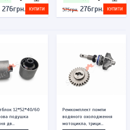
276грн.
276грн.
КУПИТИ
КУПИТИ
575грн.
тблок 12*52*40/60
Ремкомплект помпи
мова подушка
водяного охолодження
ня дв...
мотоцикла, трици...