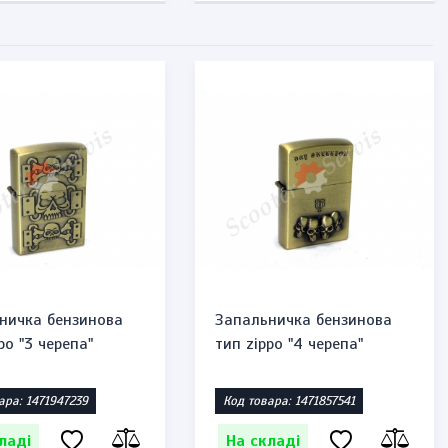
ничка бензинова
Запальничка бензинова
po "3 черепа"
тип zippo "4 черепа"
ара: 1471947239
Код товара: 1471857541
ладі
На складі