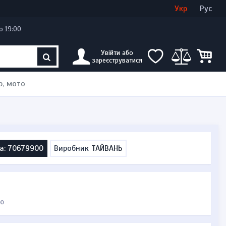
Увійти
Створити кабінет
Укр
Рус
о 19:00
Увійти або
зареєструватися
р, мото
а: 70679900
Виробник
ТАЙВАНЬ
ю