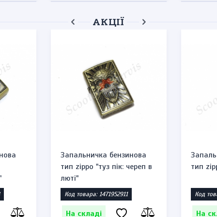
АКЦІЇ
нова
Запальничка бензинова
Запаль
тип zippo "туз пік: череп в
тип zip
"
люті"
Код товара: 1471952911
Код тов
На складі
На ск