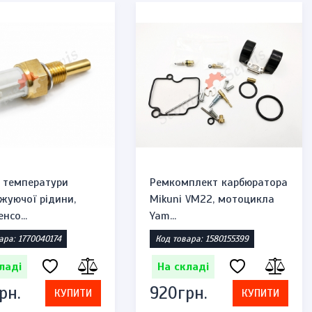
 температури
Ремкомплект карбюратора
жуючої рідини,
Mikuni VM22, мотоцикла
нсо...
Yam...
ара: 1770040174
Код товара: 1580155399
ладі
На складі
рн.
920грн.
КУПИТИ
КУПИТИ