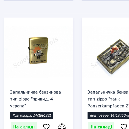
Запальничка бензинова
Запальничка бензи
тип zippo "привид, 4
тип zippo "танк
черепа"
Panzerkampfagen 2
Код товара: 1471861981
Код товара: 1471946078
На складі
На складі