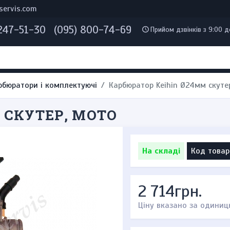
servis.com
 247-51-30
(095) 800-74-69
Прийом дзвінків з 9:00 д
рбюратори і комплектуючі
Карбюратор Keihin Ø24мм скуте
 СКУТЕР, МОТО
На складі
Код товар
2 714грн.
Ціну вказано за одиниц