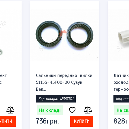
ект
Сальники передньої вилки
Датчик
c
51153-45F00-00 Сузукі
охолод
Век...
термосе
Код товара: 42387501
Код тов
На складі
На ск
736грн.
828г
УПИТИ
КУПИТИ