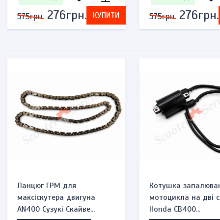
276грн.
276грн.
КУПИТИ
575грн.
575грн.
Ланцюг ГРМ для
Котушка запалюва
максіскутера двигуна
мотоцикла на дві с
AN400 Сузукі Скайве...
Honda CB400...