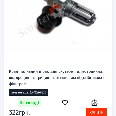
Кран паливний в бак для скутеретти, мотоцикла,
квадроцикла, трицикла, зі скляним відстійником і
фільтром
Код товара: 1548267818
На складі
322грн.
КУПИТИ