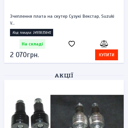
Зчеплення плата на скутер Сузукі Векстар, Suzuki
V...
Код товара: 1493635641
На складі
2 070грн.
КУПИТИ
АКЦІЇ