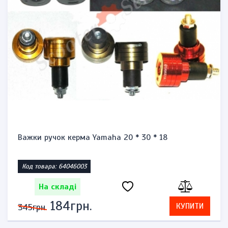
Важки ручок керма Yamaha 20 * 30 * 18
Код товара: 64046003
На складі
184грн.
КУПИТИ
345грн.