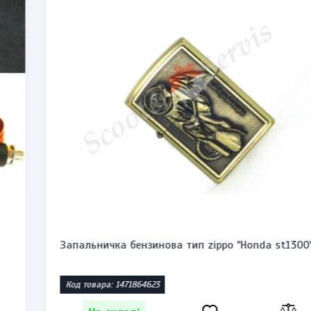
Запальничка бензинова тип zippo "Honda st1300"
Код товара: 1471864623