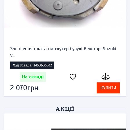
Зчеплення плата на скутер Сузукі Векстар, Suzuki
V...
Код товара: 1493635641
На складі
2 070грн.
КУПИТИ
АКЦІЇ