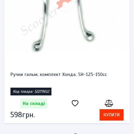
Сальники передньої вилки 51153-45F00-00 Сузукі
Век...
Код товара: 42387501
На складі
736грн.
КУПИТИ