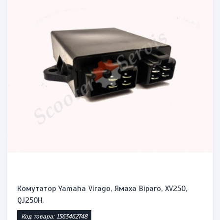
Комутатор Yamaha Virago, Ямаха Віраго, XV250,
QJ250H.
Код товара: 1563462748