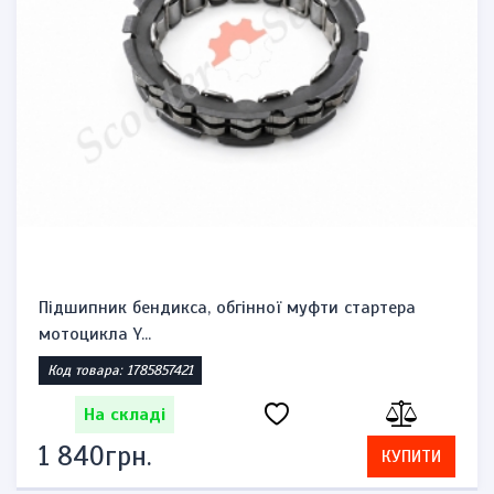
Підшипник бендикса, обгінної муфти стартера
мотоцикла Y...
Код товара: 1785857421
На складі
1 840грн.
КУПИТИ