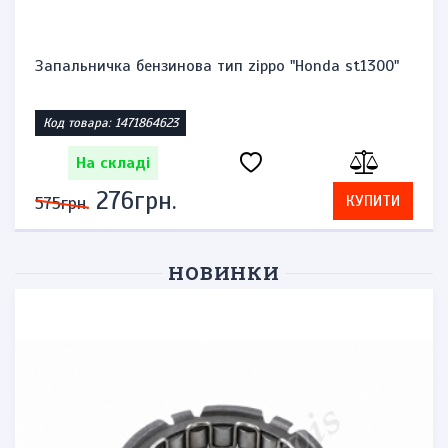
Запальничка бензинова тип zippo "Honda st1300"
Код товара: 1471864623
На складі
276грн.
КУПИТИ
575грн.
НОВИНКИ