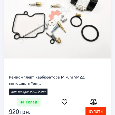
Ремкомплект карбюратора Mikuni VM22,
мотоцикла Yam...
Код товара: 1580155399
На складі
920грн.
КУПИТИ