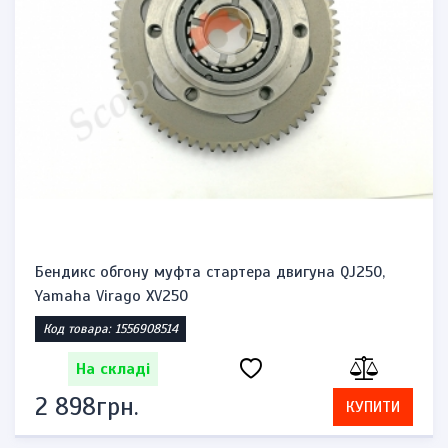
Бендикс обгону муфта стартера двигуна QJ250,
Yamaha Virago XV250
Код товара: 1556908514
На складі
2 898грн.
КУПИТИ