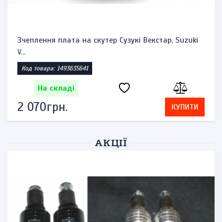
Зчеплення плата на скутер Сузукі Векстар, Suzuki
V...
Код товара: 1493635641
На складі
2 070грн.
КУПИТИ
АКЦІЇ