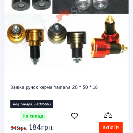
Важки ручок керма Yamaha 20 * 30 * 18
Код товара: 64046003
На складі
184грн.
КУПИТИ
345грн.