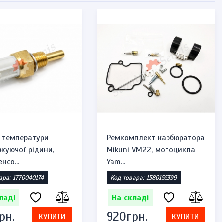
 температури
Ремкомплект карбюратора
жуючої рідини,
Mikuni VM22, мотоцикла
нсо...
Yam...
ара: 1770040174
Код товара: 1580155399
ладі
На складі
рн.
920грн.
КУПИТИ
КУПИТИ