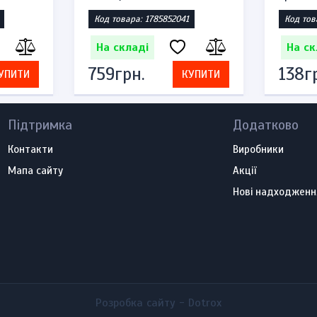
Код товара: 1785852041
Код тов
На складі
На ск
759грн.
138г
УПИТИ
КУПИТИ
Підтримка
Додатково
Контакти
Виробники
Мапа сайту
Акції
Нові надходженн
Розробка сайту -
Dotrox