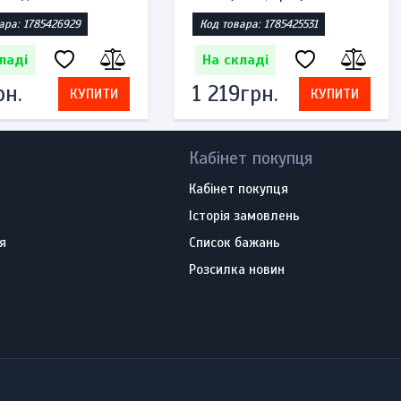
ара: 1785426929
Код товара: 1785425531
ладі
На складі
рн.
1 219грн.
КУПИТИ
КУПИТИ
Кабінет покупця
Кабінет покупця
Історія замовлень
я
Список бажань
Розсилка новин