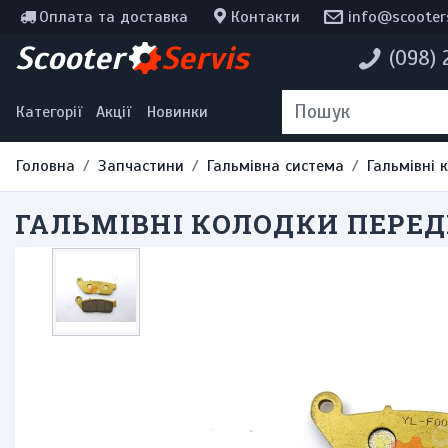
Оплата та доставка
Контакти
info@scooter
Інструменти, мотохімія
Scooter
Servis
(098)
Наклейки
Одяг та екіпірування
Категорії
Акції
Новинки
Головна
Запчастини
Гальмівна система
Гальмівні 
ГАЛЬМІВНІ КОЛОДКИ ПЕРЕД