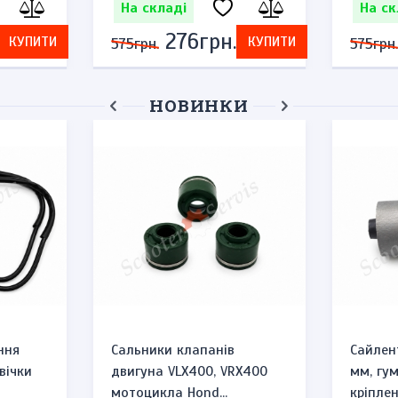
На складі
На ск
276грн.
КУПИТИ
КУПИТИ
575грн.
575грн.
НОВИНКИ
ння
Сальники клапанів
Сайлен
вічки
двигуна VLX400, VRX400
мм, гу
мотоцикла Hond...
кріплен