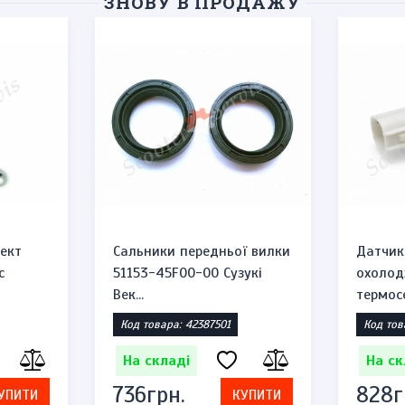
ЗНОВУ В ПРОДАЖУ
ект
Сальники передньої вилки
Датчик
c
51153-45F00-00 Сузукі
охолод
Век...
термосе
Код товара: 42387501
Код тов
На складі
На ск
736грн.
828г
УПИТИ
КУПИТИ