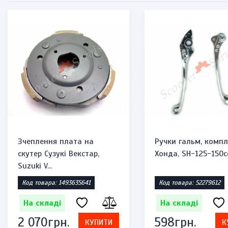
Зчеплення плата на
Ручки гальм, компл
скутер Сузукі Векстар,
Хонда, SH-125-150c
Suzuki V...
Код товара: 1493635641
Код товара: 52279612
На складі
На складі
2 070грн.
598грн.
КУПИТИ
К