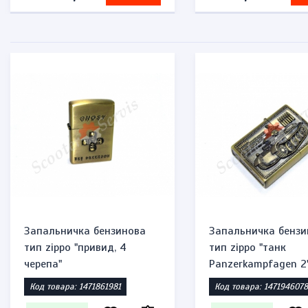
Запальничка бензинова
Запальничка бензи
тип zippo "привид, 4
тип zippo "танк
черепа"
Panzerkampfagen 2
Код товара: 1471861981
Код товара: 1471946078