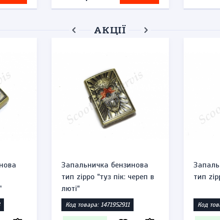
АКЦІЇ
нова
Запальничка бензинова
Запаль
тип zippo "туз пік: череп в
тип zip
"
люті"
Код товара: 1471952911
Код тов