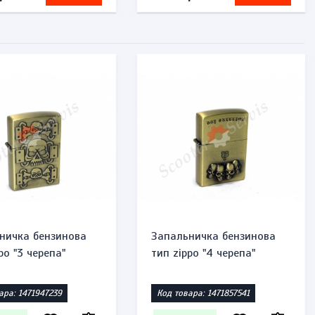
ничка бензинова
Запальничка бензинова
po "3 черепа"
тип zippo "4 черепа"
ара: 1471947239
Код товара: 1471857541