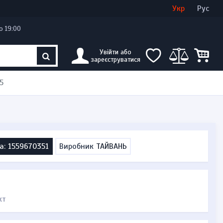
Увійти
Створити кабінет
Укр
Рус
о 19:00
Увійти або
зареєструватися
5
а: 1559670351
Виробник
ТАЙВАНЬ
кт