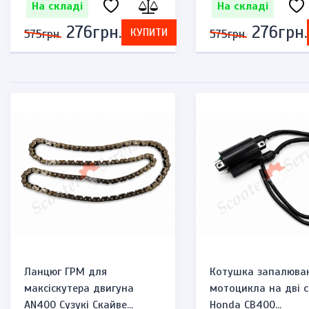
На складі
На складі
276грн.
276грн.
КУПИТИ
575грн.
575грн.
Ланцюг ГРМ для
Котушка запалюва
максіскутера двигуна
мотоцикла на дві с
AN400 Сузукі Скайве...
Honda CB400...