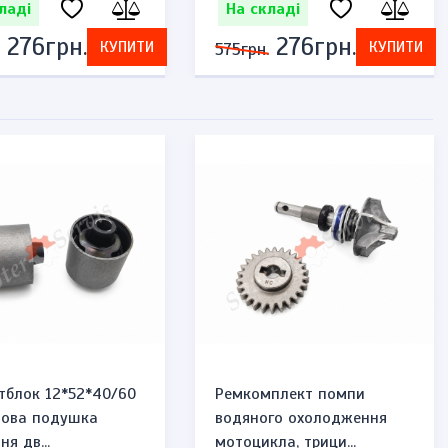
ладі
На складі
276грн.
276грн.
КУПИТИ
КУПИТИ
575грн.
тблок 12*52*40/60
Ремкомплект помпи
мова подушка
водяного охолодження
ня дв...
мотоцикла, трици...