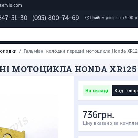
servis.com
 247-51-30
(095) 800-74-69
Прийом дзвінків з 9:00 д
колодки
Гальмівні колодки передні мотоцикла Honda XR12
НІ МОТОЦИКЛА HONDA XR125
На складі
Код товар
736грн.
Ціну вказано за компле