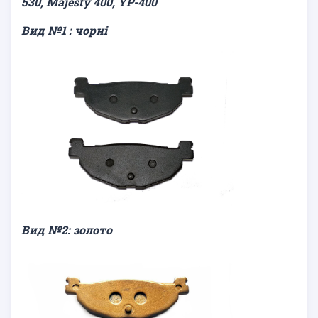
530, Majesty 400, YP-400
Вид №1 : чорні
Вид №2: золото