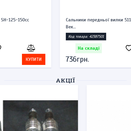
Сальники передньої вилки 51153-45F00-00 Сузукі
Век...
Код товара: 42387501
На складі
736грн.
КУПИТИ
АКЦІЇ