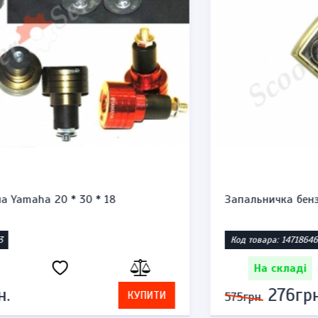
Запальничка бензинова тип zippo "Honda st1300"
Код товара: 1471864623
На складі
276грн.
КУПИТИ
575грн.