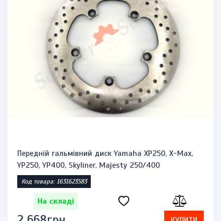
Передній гальмівний диск Yamaha XP250, X-Max,
YP250, YP400, Skyliner, Majesty 250/400
Код товара: 1631623583
На складі
2 668грн.
КУПИТИ