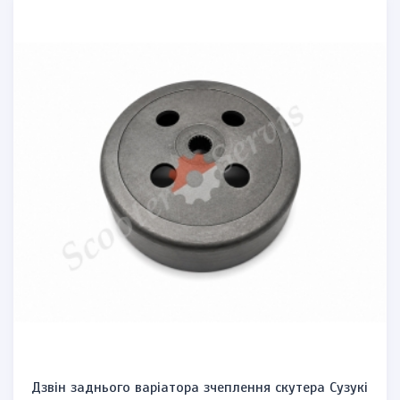
Дзвін заднього варіатора зчеплення скутера Сузукі