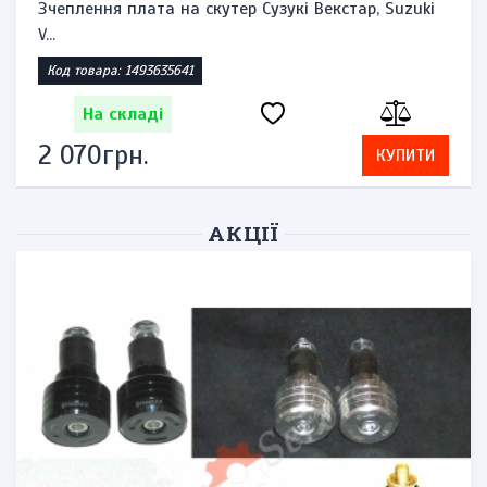
Зчеплення плата на скутер Сузукі Векстар, Suzuki
V...
Код товара: 1493635641
На складі
2 070грн.
КУПИТИ
АКЦІЇ