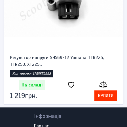
Регулятор напруги SH569-12 Yamaha TTR225,
TTR250, XT225...
Код товара: 1785859668
На складі
1 219грн.
КУПИТИ
Інформація
Про нас