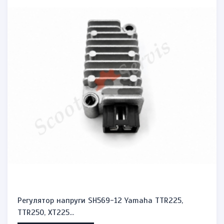
Підшипник бендикса, обгінної муфти стартера
мотоцикла Y...