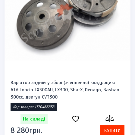
Варіатор задній у зборі (зчеплення) квадроцикл
ATV Loncin LX300AU, LX300, SharX, Denago, Bashan
300cc, двигун CVT300
Код товара: 1770466838
На складі
8 280грн.
КУПИТИ