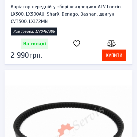
Варіатор передній у зборі квадроцикл ATV Loncin
LX300, LX300AU, SharX, Denago, Bashan, двигун
CVT300, LX172MN
Код товара: 1770467386
На складі
2 990грн.
КУПИТИ