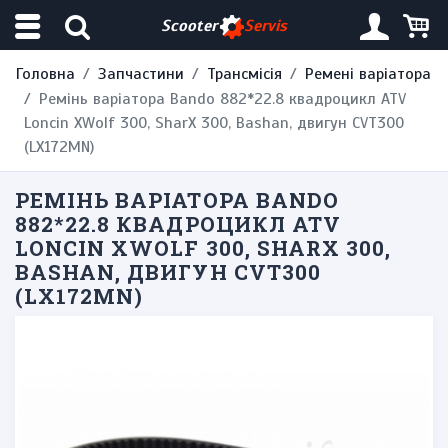
Scooter
Servis
Головна
Запчастини
Трансмісія
Ремені варіатора
Ремінь варіатора Bando 882*22.8 квадроцикл ATV
Loncin XWolf 300, SharX 300, Bashan, двигун CVT300
(LX172MN)
РЕМІНЬ ВАРІАТОРА BANDO
882*22.8 КВАДРОЦИКЛ ATV
LONCIN XWOLF 300, SHARX 300,
BASHAN, ДВИГУН CVT300
(LX172MN)