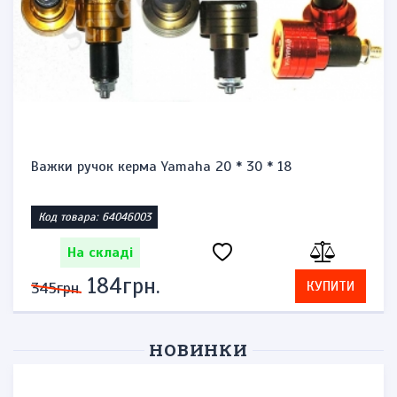
Запальничка бензинова тип zippo "Honda st1300"
Код товара: 1471864623
На складі
276грн.
КУПИТИ
575грн.
НОВИНКИ