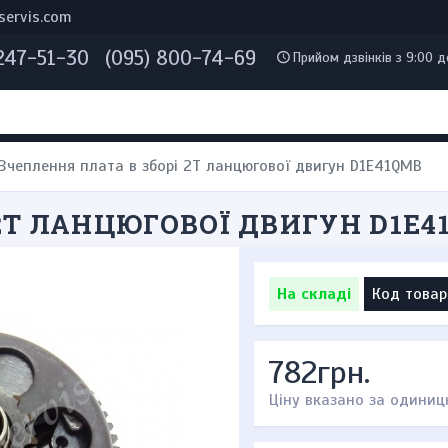
servis.com
 247-51-30
(095) 800-74-69
Прийом дзвінків з 9:00 д
Зчеплення плата в зборі 2T ланцюгової двигун D1E41QMB
2T ЛАНЦЮГОВОЇ ДВИГУН D1E4
На складі
Код товар
782грн.
Ціну вказано за одиниц