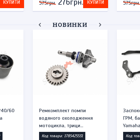
276грн.
КУПИТИ
КУПИТИ
575грн.
575грн.
НОВИНКИ
*40/60
Ремкомплект помпи
Заспок
а
водяного охолодження
ГРМ, б
мотоцикла, трици...
Yamaha 
Код товара: 1785425531
Код тов