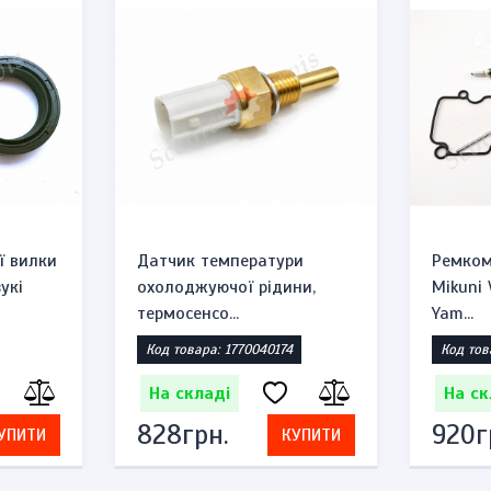
ї вилки
Датчик температури
Ремком
укі
охолоджуючої рідини,
Mikuni
термосенсо...
Yam...
Код товара: 1770040174
Код тов
На складі
На ск
828грн.
920г
УПИТИ
КУПИТИ