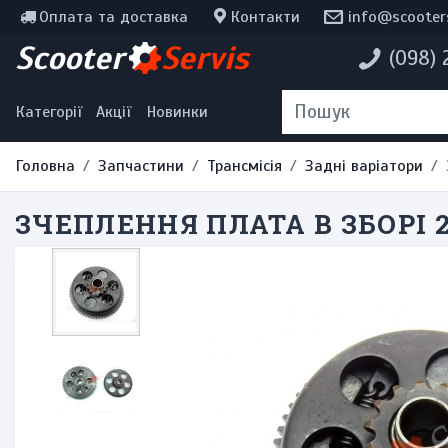
Оплата та доставка
Контакти
info@scooter
Інструменти, мотохімія
Scooter
Servis
(098)
Наклейки
Одяг та екіпірування
Категорії
Акції
Новинки
Головна
Запчастини
Трансмісія
Задні варіатори
ЗЧЕПЛЕННЯ ПЛАТА В ЗБОРІ 