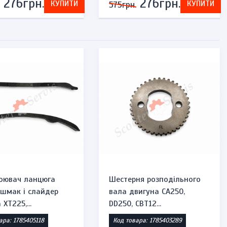
276грн.
276грн.
КУПИТИ
КУПИТИ
575грн.
оювач ланцюга
Шестерня розподільного
ашмак і слайдер
вала двигуна CA250,
XT225,...
DD250, CBT12...
ара: 1785405118
Код товара: 1785403289