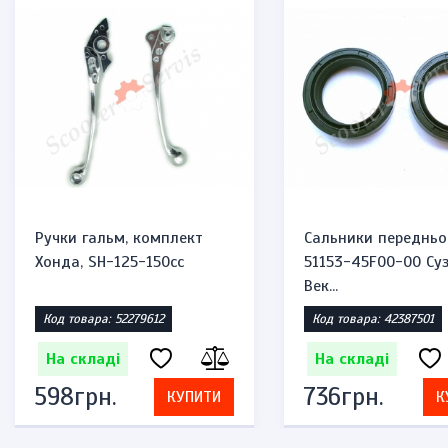
Ручки гальм, комплект
Сальники передньо
Хонда, SH-125-150cc
51153-45F00-00 Суз
Век...
Код товара: 52279612
Код товара: 42387501
На складі
На складі
598грн.
736грн.
КУПИТИ
К