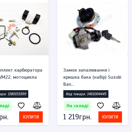
плект карбюратора
Замок запалювання і
 VM22, мотоцикла
кришка бака (набір) Suzuki
Ban...
ара: 1580155399
Код товара: 1461004445
ладі
На складі
рн.
1 219грн.
КУПИТИ
КУПИТИ