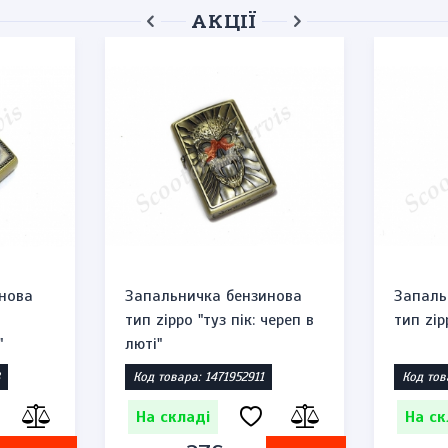
АКЦІЇ
нова
Запальничка бензинова
Запаль
тип zippo "туз пік: череп в
тип zip
"
люті"
Код товара: 1471952911
Код тов
На складі
На ск