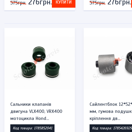
276грн.
276грн.
КУПИТИ
575грн.
575грн.
Сальники клапанів
Сайлентблок 12*52
двигуна VLX400, VRX400
мм, гумова подушк
мотоцикла Hond...
кріплення дв...
Код товара: 1785852041
Код товара: 1785426929