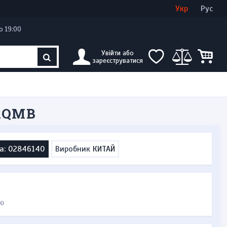
Увійти
Створити кабінет
Укр
Рус
о 19:00
Увійти або
зареєструватися
1QMB
а: 02846140
Виробник
КИТАЙ
ю