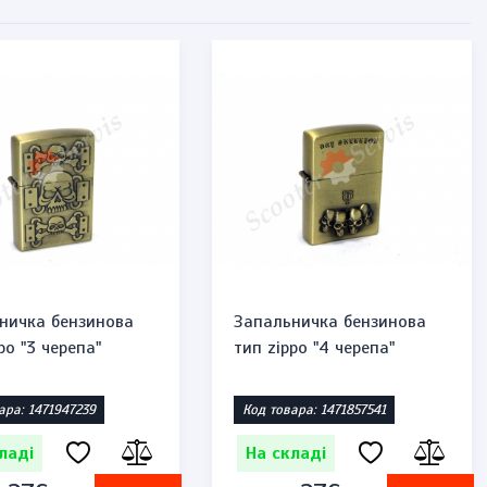
ничка бензинова
Запальничка бензинова
po "3 черепа"
тип zippo "4 черепа"
ара: 1471947239
Код товара: 1471857541
ладі
На складі