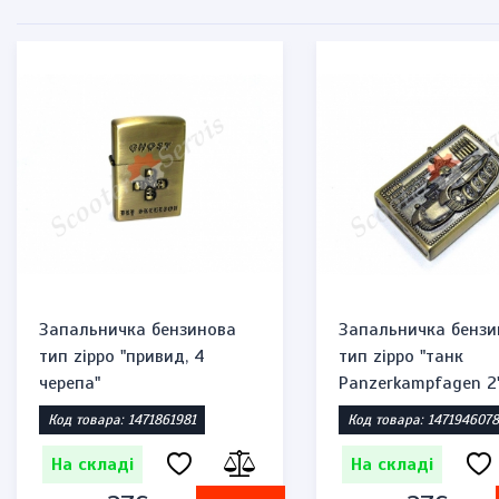
Запальничка бензинова
Запальничка бензи
тип zippo "привид, 4
тип zippo "танк
черепа"
Panzerkampfagen 2
Код товара: 1471861981
Код товара: 1471946078
На складі
На складі