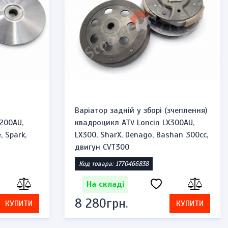
Варіатор задній у зборі (зчеплення)
200AU,
квадроцикл ATV Loncin LX300AU,
, Spark,
LX300, SharX, Denago, Bashan 300cc,
двигун CVT300
Код товара: 1770466838
На складі
8 280грн.
КУПИТИ
КУПИТИ