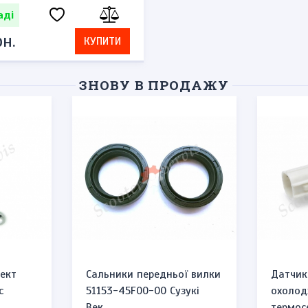
аді
н.
КУПИТИ
ЗНОВУ В ПРОДАЖУ
ект
Сальники передньої вилки
Датчик
c
51153-45F00-00 Сузукі
охолод
Век...
термосе