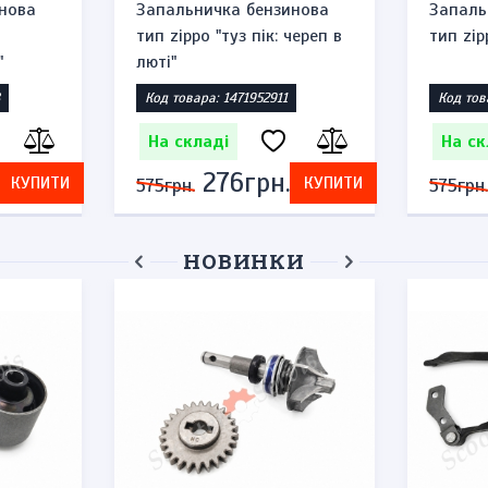
а
Запальничка бензинова
Запальнич
тип zippo "туз пік: череп в
тип zippo "
люті"
Код товара: 1471952911
Код товара:
На складі
На склад
276грн.
2
УПИТИ
КУПИТИ
575грн.
575грн.
НОВИНКИ