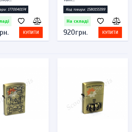
ара: 1770040174
Код товара: 1580155399
ладі
На складі
рн.
920грн.
КУПИТИ
КУПИТИ