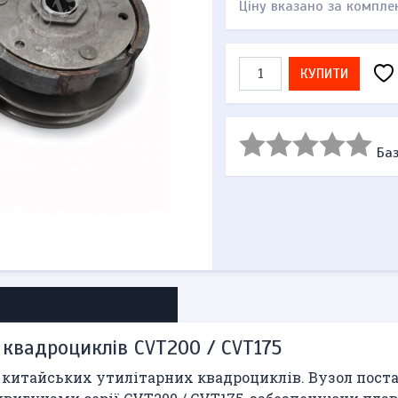
Ціну вказано за компле
КУПИТИ
Баз
я квадроциклів CVT200 / CVT175
китайських утилітарних квадроциклів. Вузол постач