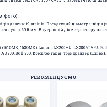
 двигунами серії CVT200 / CVT175, забезпечуючи пл
з фото):
ців дзвона: 19 шліців. Посадковий діаметр шліців (в
сота вузла: 69.5 мм. Внутрішній діаметр отвору плати
61QMK, 163QMK): Loncin: LX200AU, LX200ATV-U. Forte: 
yo: AU200, Bull 200. Комплектація: Торкдрайвер (шків
РЕКОМЕНДУЄМО