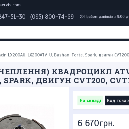
servis.com
 247-51-30
(095) 800-74-69
Прийом дзвінків з 9:00 д
cin LX200AU, LX200ATV-U, Bashan, Forte, Spark, двигун CVT200
(ЗЧЕПЛЕННЯ) КВАДРОЦИКЛ ATV
, SPARK, ДВИГУН CVT200, CVT
На складі
Код товар
6 670грн.