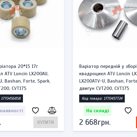
ріатора 20*15 17г
Варіатор передній у зборі
л ATV Loncin LX200AU,
квадроцикл ATV Loncin LX
, Bashan, Forte, Spark,
LX200ATV-U, Bashan, Forte
T200, CVT175
двигун CVT200, CVT175
 1770456858
Код товара: 1770457724
 наявності
На складі
.
2 668грн.
КУПИТИ