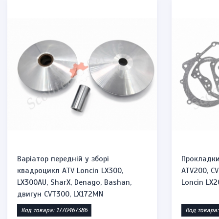
Варіатор передній у зборі
Прокладки
квадроцикл ATV Loncin LX300,
ATV200, C
LX300AU, SharX, Denago, Bashan,
Loncin LX
двигун CVT300, LX172MN
Код товара: 1770467386
Код товара: