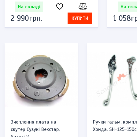
На складі
На скл
2 990грн.
1 058гр
КУПИТИ
Зчеплення плата на
Ручки гальм, компл
скутер Сузукі Векстар,
Хонда, SH-125-150c
Suzuki V...