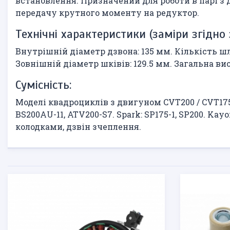
встановлення. Призначений для роботи в парі з
передачу крутного моменту на редуктор.
Технічні характеристики (заміри згідно 
Внутрішній діаметр дзвона: 135 мм. Кількість шлі
Зовнішній діаметр шківів: 129.5 мм. Загальна ви
Сумісність:
Моделі квадроциклів з двигуном CVT200 / CVT175 (1
BS200AU-11, ATV200-S7. Spark: SP175-1, SP200. Ka
колодками, дзвін зчеплення.