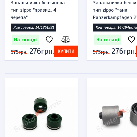
Запальничка бензинова
Запальничка бензинов
тип zippo "привид, 4
тип zippo "танк
черепа"
Panzerkampfagen 2"
Код товара: 1471861981
Код товара: 1471946078
На складі
На складі
276грн.
276грн.
КУПИТИ
К
575грн.
575грн.