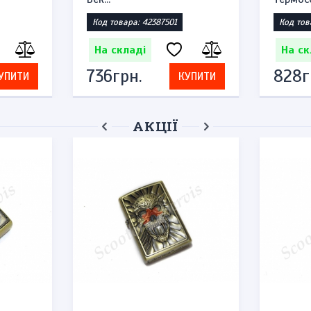
Код товара: 42387501
Код тов
На складі
На ск
736грн.
828г
УПИТИ
КУПИТИ
АКЦІЇ