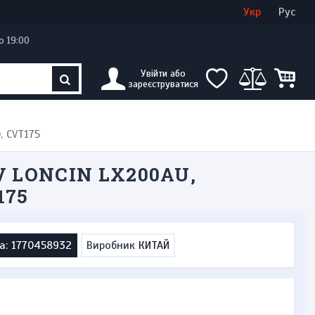
Увійти
Створити кабінет
Укр
Рус
о 19:00
Увійти або
зареєструватися
, CVT175
 LONCIN LX200AU,
175
а: 1770458932
Виробник
КИТАЙ