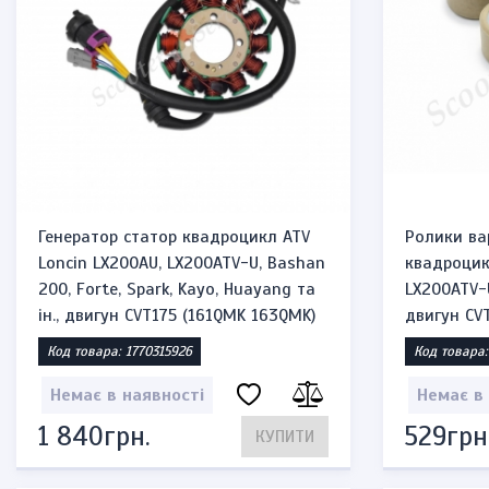
Генератор статор квадроцикл ATV
Ролики ва
Loncin LX200AU, LX200ATV-U, Bashan
квадроцик
200, Forte, Spark, Kayo, Huayang та
LX200ATV-U
ін., двигун CVT175 (161QMK 163QMK)
двигун CV
Код товара: 1770315926
Код товара:
Немає в наявності
Немає в
1 840грн.
529грн
КУПИТИ