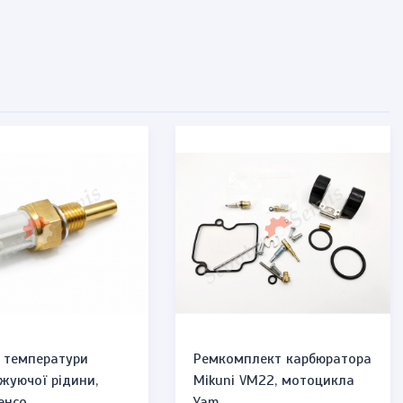
 температури
Ремкомплект карбюратора
жуючої рідини,
Mikuni VM22, мотоцикла
нсо...
Yam...