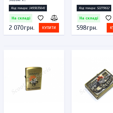
Код товара: 1493635641
Код товара: 52279612
На складі
На складі
2 070грн.
598грн.
КУПИТИ
К