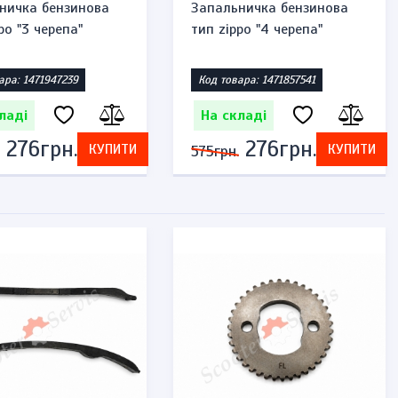
ка бензинова
Запальничка бензинова
3 черепа"
тип zippo "4 черепа"
 1471947239
Код товара: 1471857541
і
На складі
76грн.
276грн.
КУПИТИ
КУПИТИ
575грн.