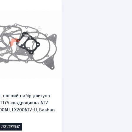
, повний набір двигуна
VT175 квадроцикла ATV
200AU, LX200ATV-U, Bashan
 1784986157