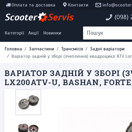
Оплата та доставка
Контакти
info@scooter
Інструменти, мотохімія
Scooter
Servis
(098)
Наклейки
Одяг та екіпірування
Категорії
Акції
Новинки
Головна
Запчастини
Трансмісія
Задні варіатори
Варіатор задній у зборі (зчеплення) квадроцикл ATV Lon
ВАРІАТОР ЗАДНІЙ У ЗБОРІ 
LX200ATV-U, BASHAN, FORTE