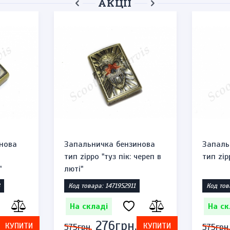
АКЦІЇ
нова
Запальничка бензинова
Запаль
тип zippo "туз пік: череп в
тип zip
"
люті"
Код товара: 1471952911
Код тов
На складі
На ск
276грн.
КУПИТИ
КУПИТИ
575грн.
575грн.