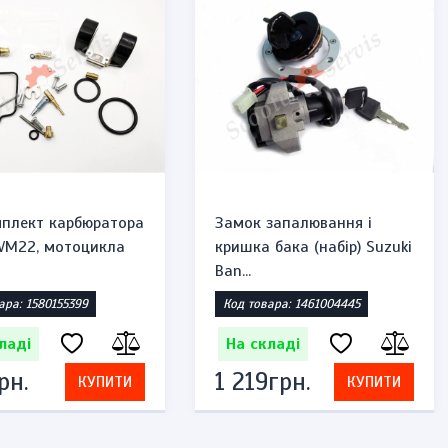
плект карбюратора
Замок запалювання і
 VM22, мотоцикла
кришка бака (набір) Suzuki
Ban...
ара: 1580155399
Код товара: 1461004445
ладі
На складі
рн.
1 219грн.
КУПИТИ
КУПИТИ