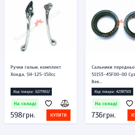
Ручки гальм, комплект
Сальники передньо
Хонда, SH-125-150cc
51153-45F00-00 Суз
Век...
Код товара: 52279612
Код товара: 42387501
На складі
На складі
598грн.
736грн.
КУПИТИ
К