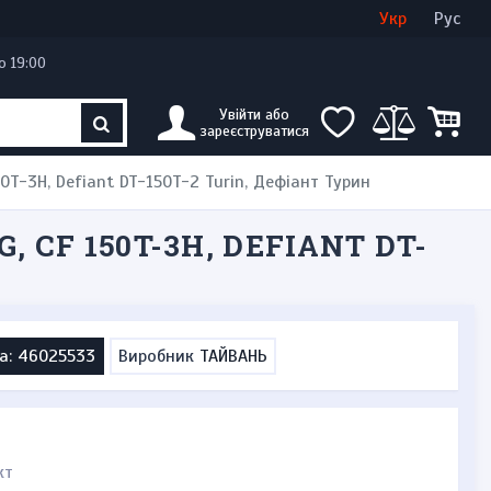
Увійти
Створити кабінет
Укр
Рус
о 19:00
Увійти або
зареєструватися
50T-3H, Defiant DT-150T-2 Turin, Дефіант Турин
 CF 150T-3H, DEFIANT DT-
а: 46025533
Виробник
ТАЙВАНЬ
кт