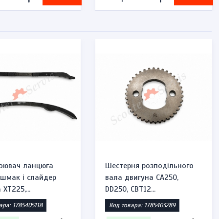
оювач ланцюга
Шестерня розподільного
ашмак і слайдер
вала двигуна CA250,
XT225,...
DD250, CBT12...
ара: 1785405118
Код товара: 1785403289