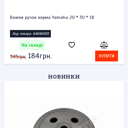
* 30 * 18
Запальничка бензинова тип zi
Код товара: 1471864623
На складі
276грн.
КУПИТИ
575грн.
НОВИНКИ