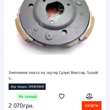
ар, Suzuki
Ручки гальм, комплект Хонда, SH-125-1
Код товара: 52279612
На складі
598грн.
КУПИТИ