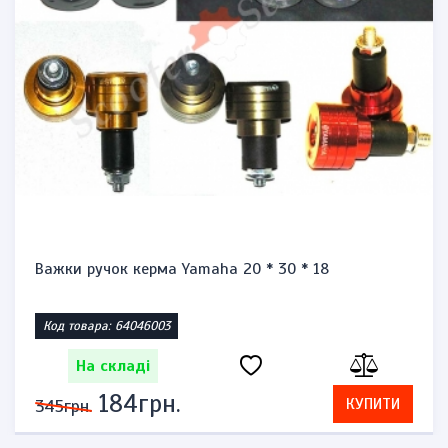
Запальничка бензинова тип zippo "Honda 
Код товара: 1471864623
На складі
276грн.
КУПИТИ
575грн.