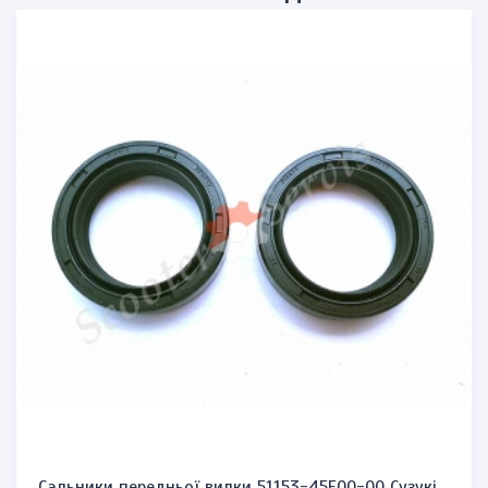
Сальники передньої вилки 51153-45F00-00 Сузукі