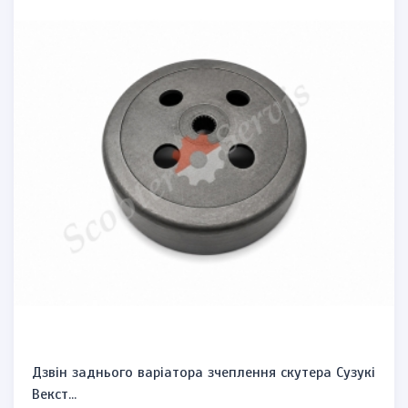
Дзвін заднього варіатора зчеплення скутера Сузукі
Векст...