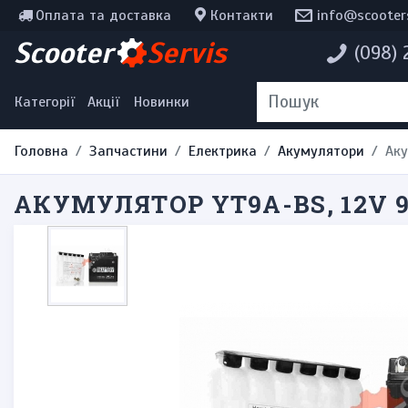
Оплата та доставка
Контакти
info@scooter
Інструменти, мотохімія
Scooter
Servis
(098)
Наклейки
Одяг та екіпірування
Категорії
Акції
Новинки
Головна
Запчастини
Електрика
Акумулятори
Аку
АКУМУЛЯТОР YT9A-BS, 12V 