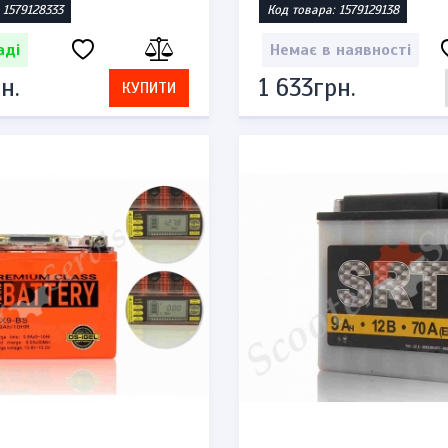
 1579128333
Код товара: 1579129138
аді
Немає в наявності
н.
1 633грн.
КУПИТИ