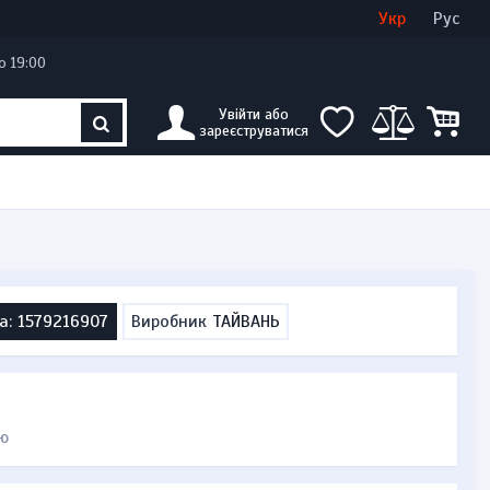
Увійти
Створити кабінет
Укр
Рус
о 19:00
Увійти або
зареєструватися
а: 1579216907
Виробник
ТАЙВАНЬ
ю