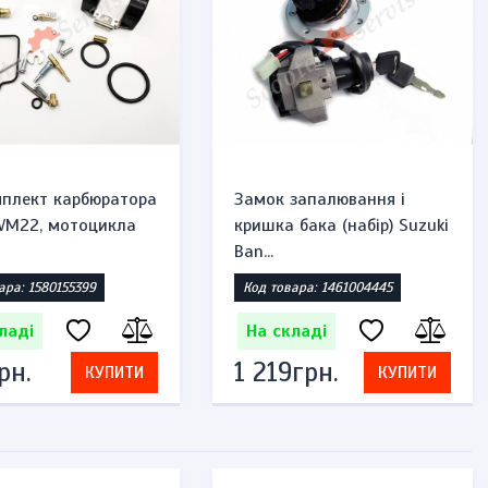
плект карбюратора
Замок запалювання і
 VM22, мотоцикла
кришка бака (набір) Suzuki
Ban...
ара: 1580155399
Код товара: 1461004445
ладі
На складі
рн.
1 219грн.
КУПИТИ
КУПИТИ