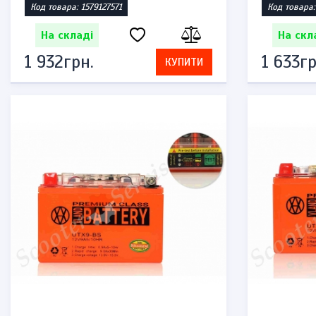
Код товара: 1579127571
Код товара:
На складі
На скл
1 932грн.
1 633гр
КУПИТИ