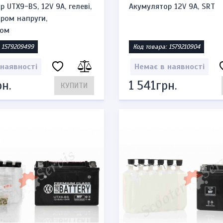
 UTX9-BS, 12V 9A, гелеві,
Акумулятор 12V 9A, SRT
ором напруги,
ром
 1579209499
Код товара: 1579210904
 наявності
Немає в наявності
н.
1 541грн.
КУПИТИ