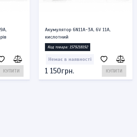
9A,
Акумулятор 6N11A-3A, 6V 11A,
рів
кислотний
Код товара: 1579218192
Немає в наявності
1 150грн.
КУПИТИ
КУПИТИ