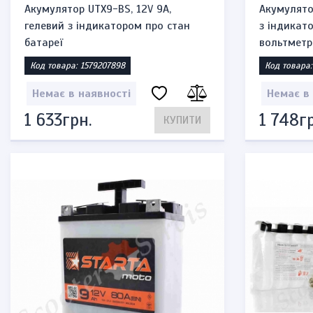
Акумулятор UTX9-BS, 12V 9A,
Акумулятор
гелевий з індикатором про стан
з індикат
батареї
вольтмет
Код товара: 1579207898
Код товара:
Немає в наявності
Немає в
1 633грн.
1 748гр
КУПИТИ