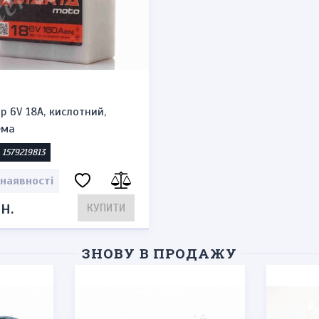
р 6V 18A, кислотний,
ема
 1579219813
 наявності
н.
КУПИТИ
ЗНОВУ В ПРОДАЖУ