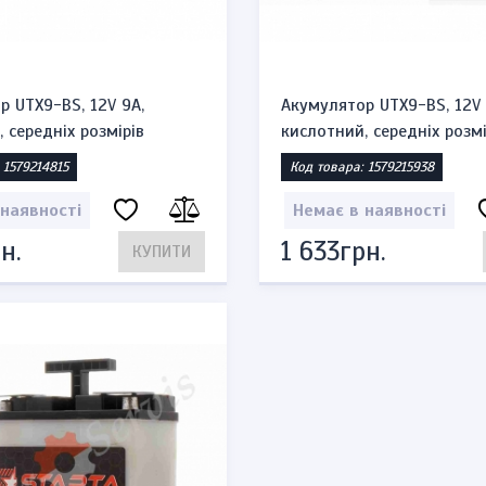
р UTX9-BS, 12V 9A,
Акумулятор UTX9-BS, 12V 
 середніх розмірів
кислотний, середніх розмі
 1579214815
Код товара: 1579215938
 наявності
Немає в наявності
н.
1 633грн.
КУПИТИ