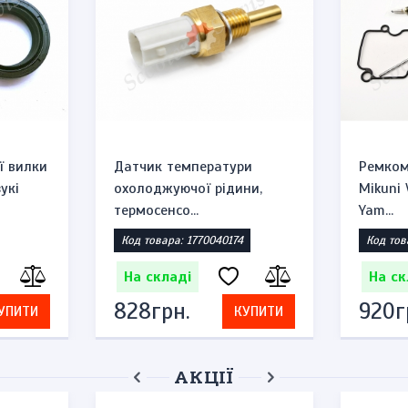
ї вилки
Датчик температури
Ремком
укі
охолоджуючої рідини,
Mikuni
термосенсо...
Yam...
Код товара: 1770040174
Код тов
На складі
На ск
828грн.
920г
УПИТИ
КУПИТИ
АКЦІЇ