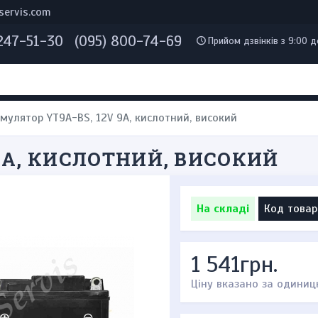
servis.com
 247-51-30
(095) 800-74-69
Прийом дзвінків з 9:00 д
мулятор YT9A-BS, 12V 9A, кислотний, високий
9A, КИСЛОТНИЙ, ВИСОКИЙ
На складі
Код товар
1 541грн.
Ціну вказано за одиниц