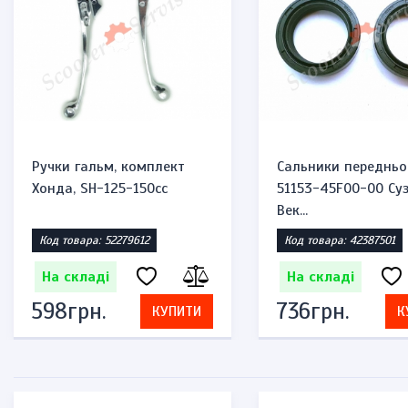
Ручки гальм, комплект
Сальники передньо
Хонда, SH-125-150cc
51153-45F00-00 Суз
Век...
Код товара: 52279612
Код товара: 42387501
На складі
На складі
598грн.
736грн.
КУПИТИ
К