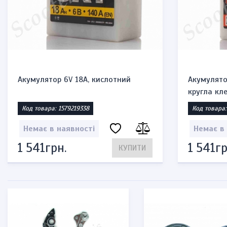
Акумулятор 6V 18A, кислотний
Акумулято
кругла кл
Код товара: 1579219338
Код товара:
Немає в наявності
Немає в
1 541грн.
1 541гр
КУПИТИ