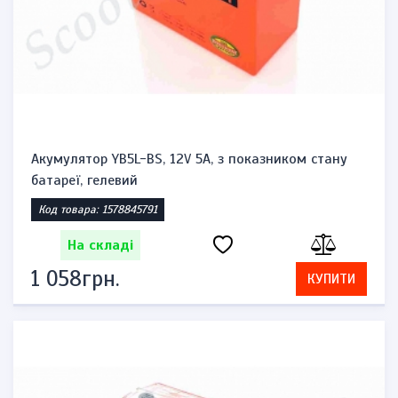
Акумулятор YB5L-BS, 12V 5A, з показником стану
батареї, гелевий
Код товара: 1578845791
На складі
1 058грн.
КУПИТИ