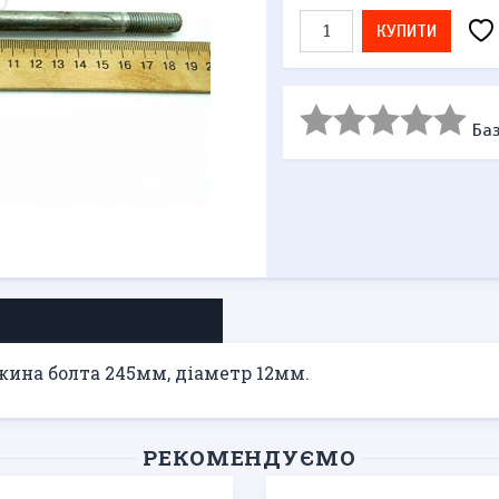
КУПИТИ
Баз
жина болта 245мм, діаметр 12мм.
РЕКОМЕНДУЄМО