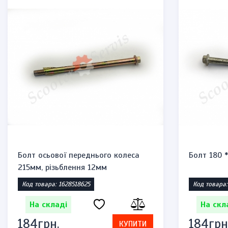
Болт осьової переднього колеса
Болт 180 *
215мм, різьблення 12мм
Код товара: 1628518625
Код товара:
На складі
На скл
184грн.
184грн
КУПИТИ