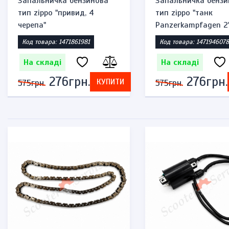
Запальничка бензинова
Запальничка бензи
тип zippo "привид, 4
тип zippo "танк
черепа"
Panzerkampfagen 2
Код товара: 1471861981
Код товара: 1471946078
На складі
На складі
276грн.
276грн.
КУПИТИ
575грн.
575грн.