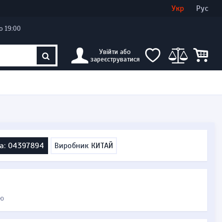
Увійти
Створити кабінет
Укр
Рус
о 19:00
Увійти або
зареєструватися
а: 04397894
Виробник
КИТАЙ
ю