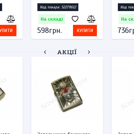
Код товара: 52279612
Код тов
На складі
На ск
598грн.
736г
УПИТИ
КУПИТИ
АКЦІЇ