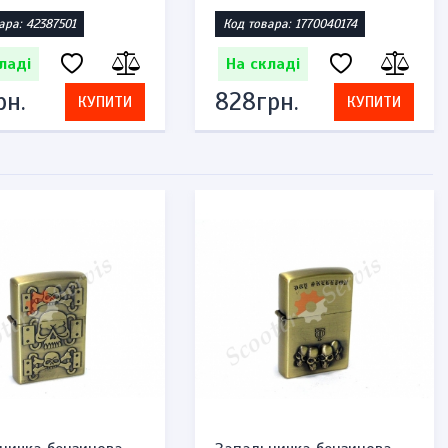
ара: 42387501
Код товара: 1770040174
ладі
На складі
рн.
828грн.
КУПИТИ
КУПИТИ