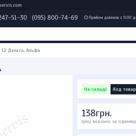
servis.com
 247-51-30
(095) 800-74-69
Прийом дзвінків з 9:00 д
 12 Дельта, Альфа
А
На складі
Код товар
138грн.
Ціну вказано за одиниц