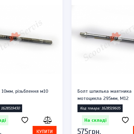
 10мм, різьблення м10
Болт шпилька маятника
мотоцикла 295мм, М12
 1628519430
Код товара: 1628519605
аді
На складі
.
575грн.
КУПИТИ