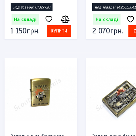
Код товара: 07327720
Код товара: 1493635641
На складі
На складі
1 150грн.
2 070грн.
КУПИТИ
К