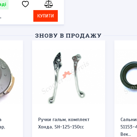
аді
.
КУПИТИ
ЗНОВУ В ПРОДАЖУ
а
Ручки гальм, комплект
Сальни
ар,
Хонда, SH-125-150cc
51153-
Век...