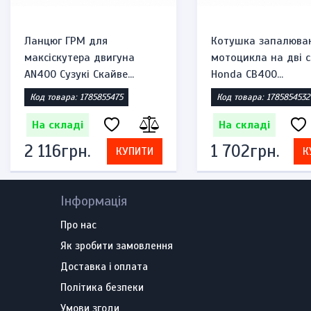
Ланцюг ГРМ для
Котушка запалюва
максіскутера двигуна
мотоцикла на дві с
AN400 Сузукі Скайве...
Honda CB400...
Код товара: 1785855475
Код товара: 1785854532
На складі
На складі
2 116грн.
1 702грн.
КУПИТИ
К
Інформація
Про нас
Як зробити замовлення
Доставка і оплата
Політика безпеки
Умови згоди