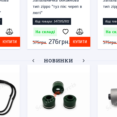
нова
Запальничка бензинова
Запаль
тип zippo "туз пік: череп в
тип zip
"
люті"
Код товара: 1471952911
Код тов
На складі
На ск
276грн.
КУПИТИ
КУПИТИ
575грн.
575грн.
НОВИНКИ