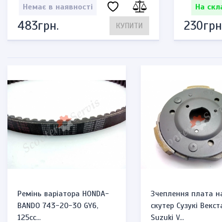
Немає в наявності
На скл
483грн.
230грн
КУПИТИ
Ремінь варіатора HONDA-
Зчеплення плата н
BANDO 743-20-30 GY6,
скутер Сузукі Векст
125cc...
Suzuki V...