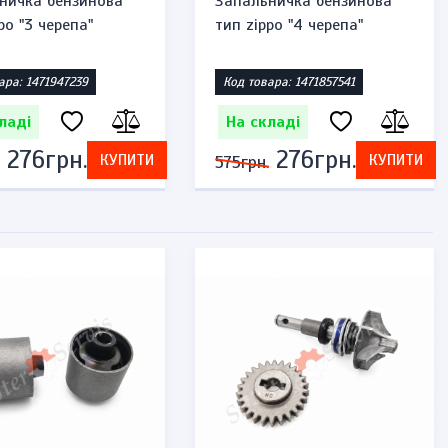
ничка бензинова
Запальничка бензинова
po "3 черепа"
тип zippo "4 черепа"
ара: 1471947239
Код товара: 1471857541
ладі
На складі
276грн.
276грн.
КУПИТИ
КУПИТИ
575грн.