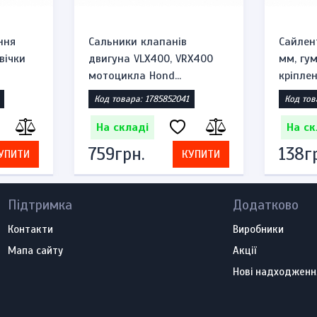
ння
Сальники клапанів
Сайлен
вічки
двигуна VLX400, VRX400
мм, гу
мотоцикла Hond...
кріплен
Код товара: 1785852041
Код тов
На складі
На ск
759грн.
138г
УПИТИ
КУПИТИ
Підтримка
Додатково
Контакти
Виробники
Мапа сайту
Акції
Нові надходженн