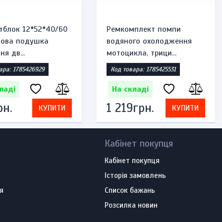
тблок 12*52*40/60
Ремкомплект помпи
мова подушка
водяного охолодження
ня дв...
мотоцикла, трици...
ара: 1785426929
Код товара: 1785425531
ладі
На складі
рн.
1 219грн.
КУПИТИ
КУПИТИ
Кабінет покупця
Кабінет покупця
Історія замовлень
я
Список бажань
Розсилка новин