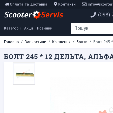
Оплата та доставка
Контакти
info@scooter
Інструменти, мотохімія
Scooter
Servis
(098)
Наклейки
Одяг та екіпірування
Категорії
Акції
Новинки
Головна
Запчастини
Кріплення
Болти
Болт 245 *
БОЛТ 245 * 12 ДЕЛЬТА, АЛЬФ