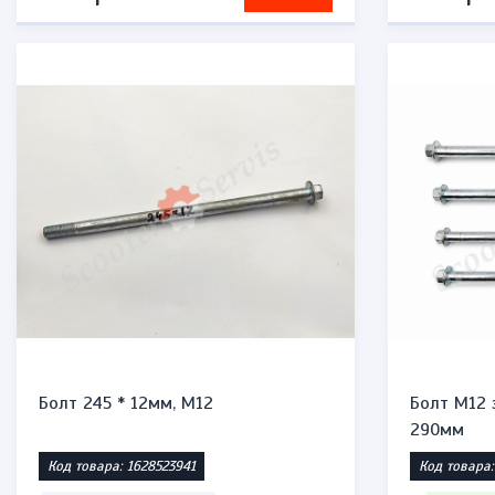
Болт 245 * 12мм, М12
Болт М12 
290мм
Код товара: 1628523941
Код товара: