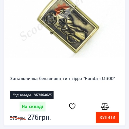
Запальничка бензинова тип zippo "Honda st1300"
Код товара: 1471864623
На складі
276грн.
КУПИТИ
575грн.