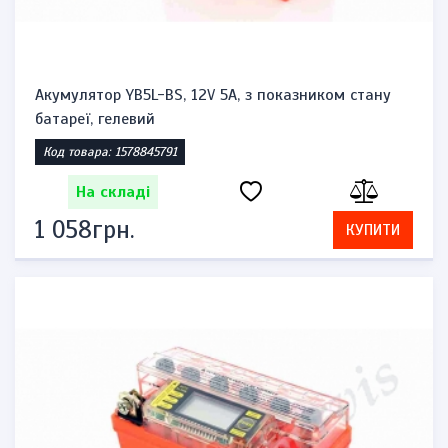
Акумулятор YB5L-BS, 12V 5A, з показником стану
батареї, гелевий
Код товара: 1578845791
На складі
1 058грн.
КУПИТИ